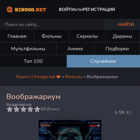
или
ВОЙТИ
РЕГИСТРАЦИЯ
НАЙТИ
Главная
Фильмы
Сериалы
Дорамы
Мультфильмы
Аниме
Подборки
Топ 100
Случайное
Киного | Kinogo.net ❤️
»
Фильмы
» Воображариум
Воображариум
Imaginaerum
5
0/5 (
0
гол.)
6.708
6.1