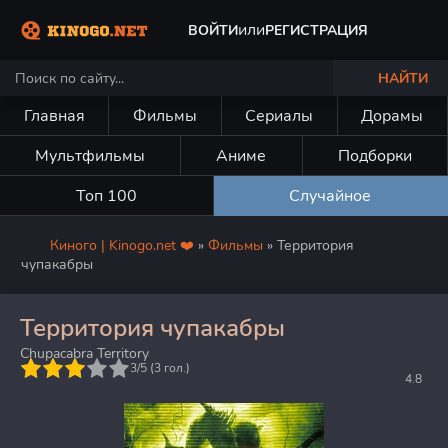
или
ВОЙТИ
РЕГИСТРАЦИЯ
НАЙТИ
Главная
Фильмы
Сериалы
Дорамы
Мультфильмы
Аниме
Подборки
Топ 100
Случайное
Киного | Kinogo.net ❤️
»
Фильмы
» Территория
чупакабры
Территория чупакабры
Chupacabra Territory
5
3/5 (
3
гол.)
4.8