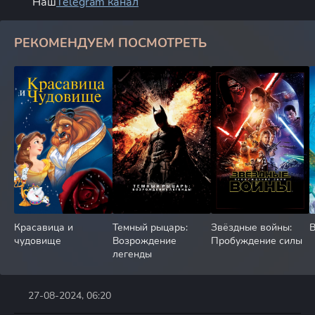
Наш
Telegram канал
РЕКОМЕНДУЕМ ПОСМОТРЕТЬ
Красавица и
Темный рыцарь:
Звёздные войны:
В
чудовище
Возрождение
Пробуждение силы
легенды
27-08-2024, 06:20