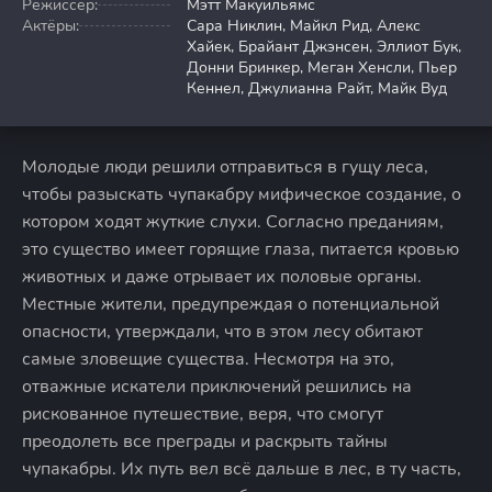
Режиссер:
Мэтт Макуильямс
Актёры:
Сара Никлин, Майкл Рид, Алекс
Хайек, Брайант Джэнсен, Эллиот Бук,
Донни Бринкер, Меган Хенсли, Пьер
Кеннел, Джулианна Райт, Майк Вуд
Молодые люди решили отправиться в гущу леса,
чтобы разыскать чупакабру мифическое создание, о
котором ходят жуткие слухи. Согласно преданиям,
это существо имеет горящие глаза, питается кровью
животных и даже отрывает их половые органы.
Местные жители, предупреждая о потенциальной
опасности, утверждали, что в этом лесу обитают
самые зловещие существа. Несмотря на это,
отважные искатели приключений решились на
рискованное путешествие, веря, что смогут
преодолеть все преграды и раскрыть тайны
чупакабры. Их путь вел всё дальше в лес, в ту часть,