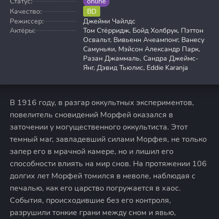
Статус:
online
Качество:
BD
Режиссер:
Джейми Чайлдс
Актёры:
Том Стёрридж, Бойд Холбрук, Пэттон
Освальт, Вивьенн Ачеампонг, Ванесу
Самуньяи, Мэйсон Александр Парк,
Разан Джаммаль, Сандра Джеймс-
Янг, Дэвид Тьюлис, Eddie Karanja
В 1916 году, в разгар оккультных экспериментов,
повелитель сновидений Морфей оказался в
заточении у могущественного оккультиста. Этот
темный маг, завладевший силами Морфея, не только
запер его в мрачной камере, но и лишил его
способности влиять на мир снов. На протяжении 106
долгих лет Морфей томился в неволе, наблюдая с
печалью, как его царство погружается в хаос.
События, происходившие без его контроля,
разрушили тонкие грани между сном и явью,