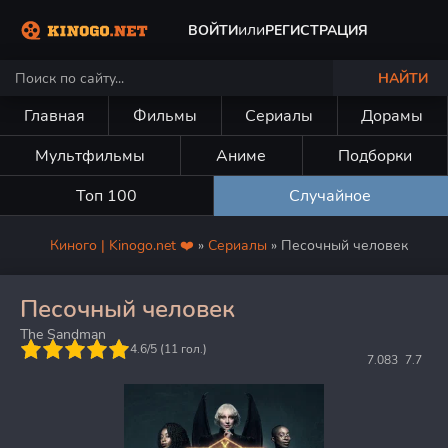
или
ВОЙТИ
РЕГИСТРАЦИЯ
НАЙТИ
Главная
Фильмы
Сериалы
Дорамы
Мультфильмы
Аниме
Подборки
Топ 100
Случайное
Киного | Kinogo.net ❤️
»
Сериалы
» Песочный человек
Песочный человек
The Sandman
5
4.6/5 (
11
гол.)
7.083
7.7