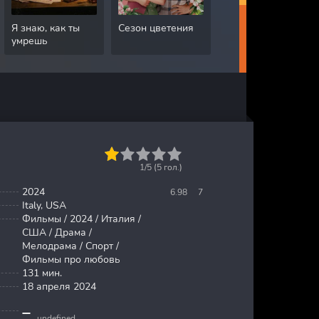
Я знаю, как ты
Сезон цветения
Грязная работа
умрешь
1
2
3
4
5
1/5 (
5
гол.)
2024
6.98
7
Italy, USA
Фильмы / 2024 / Италия /
США / Драма /
Мелодрама / Спорт /
Фильмы про любовь
131 мин.
18 апреля 2024
undefined