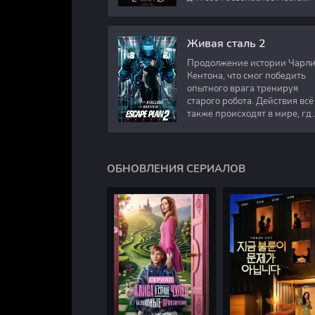
Подполковник Роберт Невил
работал в медицинском
секторе и проживает в
Живая сталь 2
Продолжение истории Чарл
Кентона, что смог победить
опытного врага тренируя
старого робота. Действия всё
также происходят в мире, гд
в будущем появились
развлечения для
человечества. Таким
ОБНОВЛЕНИЯ СЕРИАЛОВ