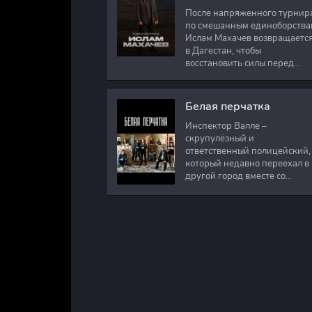
После напряженного турнир
по смешанным единоборства
Ислам Махачев возвращаетс
в Дагестан, чтобы
восстановить силы перед
следующими боями в UFC.
Вместе с ним приезжают
оператор и интервьюер,
Белая перчатка
Инспектор Валле –
скрупулёзный и
ответственный полицейский,
который недавно переехал в
другой город вместе со
своими сыновьями. В первый
же день на новом месте
работы ему поручают
расследовать