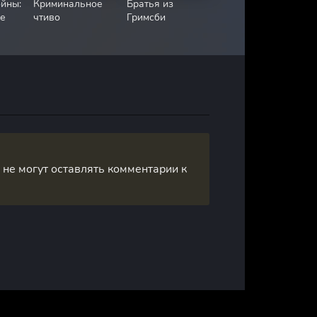
йны:
Криминальное
Братья из
е
чтиво
Гримсби
, не могут оставлять комментарии к