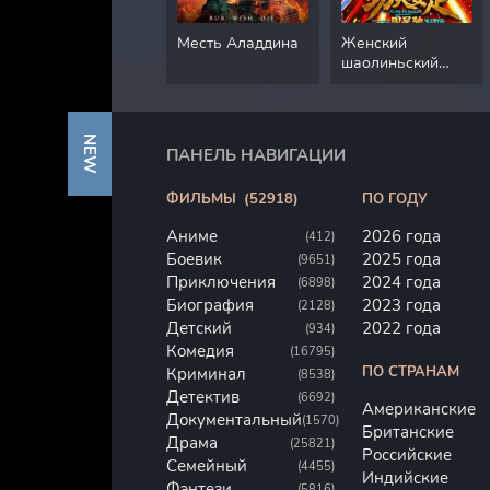
Месть Аладдина
Женский
шаолиньский
футбол
NEW
ПАНЕЛЬ НАВИГАЦИИ
ФИЛЬМЫ
(52918)
ПО ГОДУ
Аниме
2026 года
(412)
Боевик
2025 года
(9651)
Приключения
2024 года
(6898)
Биография
2023 года
(2128)
Детский
2022 года
(934)
Комедия
(16795)
ПО СТРАНАМ
Криминал
(8538)
Детектив
(6692)
Американские
Документальный
(1570)
Британские
Драма
(25821)
Российские
Семейный
(4455)
Индийские
Фэнтези
(5816)