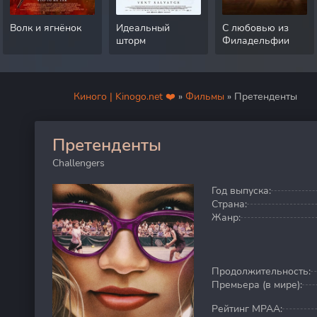
Волк и ягнёнок
Идеальный
С любовью из
шторм
Филадельфии
Киного | Kinogo.net ❤️
»
Фильмы
» Претенденты
Претенденты
20
Challengers
Год выпуска:
Страна:
Жанр:
Продолжительность:
Премьера (в мире):
Рейтинг MPAA: