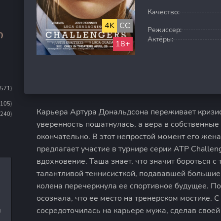
Качество:
4K
CC
Режиссер:
)
Актёры:
18+
1571)
1105)
Карьера Артура Дональдсона переживает кризис
(240)
уверенность пошатнулась, а вера в собственные 
окончательно. В этот непростой момент его жена
предлагает участие в турнире серии ATP Challeng
вдохновение. Таша знает, что значит бороться с
талантливой теннисисткой, подававшей большие
колена перечеркнула ее спортивное будущее. По
осознала, что ее место на тренерском мостике. 
сосредоточилась на карьере мужа, сделав своей
и