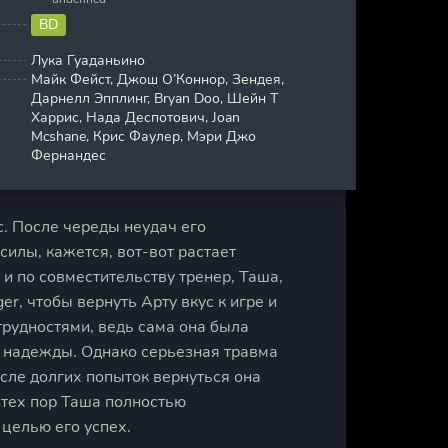
BD
Лука Гуаданьино
Майк Фейст, Джош О’Коннор, Зендея,
Дарнелл Эпплинг, Bryan Doo, Шейн Т
Харрис, Нада Деспотович, Joan
Mcshane, Крис Фаулер, Мэри Джо
Фернандес
. После череды неудач его
силы, кажется, вот-вот растает
 и по совместительству тренер, Таша,
er, чтобы вернуть Арту вкус к игре и
 трудностями, ведь сама она была
 надежды. Однако серьезная травма
сле долгих попыток вернуться она
С тех пор Таша полностью
 целью его успех.