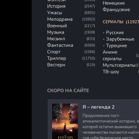
Немецкие
История
(2547)
Французкие
Ужасы
(5801)
Мелодрама
(10902)
СЕРИАЛЫ
(11927
Военный
(2217)
Музыка
Русские
(1908)
Мюзикл
Зарубежные
(833)
Фантастика
Турецкие
(5069)
Спорт
Аниме
(1066)
(
Триллер
сериалы
(11750)
Вестерн
Мультсериалы
(519)
(
ТВ-шоу
СКОРО НА САЙТЕ
Я – легенда 2
Продолжение пост-
апокалиптической истории, в
которой остатки выжившего
человечества пытаются найт
для себя безопасное место.