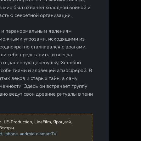
да мир был охвачен холодной войной и
астью секретной организации.
му и паранормальным явлениям
зможными угрозами, исходящими из
еоднократно сталкивался с врагами,
ли себе представить, и всегда
в отдаленную деревушку, Хеллбой
и событиями и зловещей атмосферой. В
тых веков и старых тайн, а саму
енности. Здесь он встречает группу
вно ведут свои древние ритуалы в тени
 LE-Production, LineFilm, Яроцкий,
бтитры
 iphone, android и smartTV.