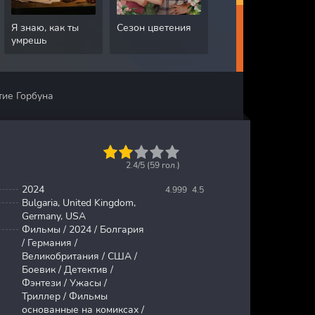
Я знаю, как ты
Сезон цветения
Грязная работа
умрешь
тие Горбуна
1
2
3
4
5
2.4/5 (
59
гол.)
2024
4.999
4.5
Bulgaria, United Kingdom,
Germany, USA
Фильмы / 2024 / Болгария
/ Германия /
Великобритания / США /
Боевик / Детектив /
Фэнтези / Ужасы /
Триллер / Фильмы
основанные на комиксах /