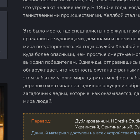
л
что угрожают человечеству. В 1950-е годы, ког
таинственными происшествиями, Хеллбой стал ч
и
Это было место, где специалисты по оккультиз
сражались с чудовищами, демонами и всеми во
мира потустороннего. За годы службы Хеллбой н
е
куда более опасными, чем простые смертные мог
выходил победителем. Однажды, отправившись 
обнаруживает, что местность окутана странным
этом забытом уголке мира царит атмосфера забы
деревню охватывает загадочное ощущение обреч
загадочных ведьм, которые, как оказывается, да
мира людей.
Перевод:
Дублированный, HDrezka Studio,
Украинский, Оригинальный, Су
Данный материал доступен на всех устройствах: ipad,