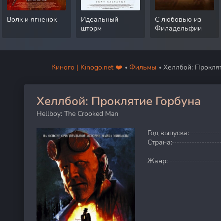
Волк и ягнёнок
Идеальный
С любовью из
шторм
Филадельфии
Киного | Kinogo.net ❤️
»
Фильмы
» Хеллбой: Прокля
Хеллбой: Проклятие Горбуна
40
Hellboy: The Crooked Man
Год выпуска:
Страна:
Жанр: