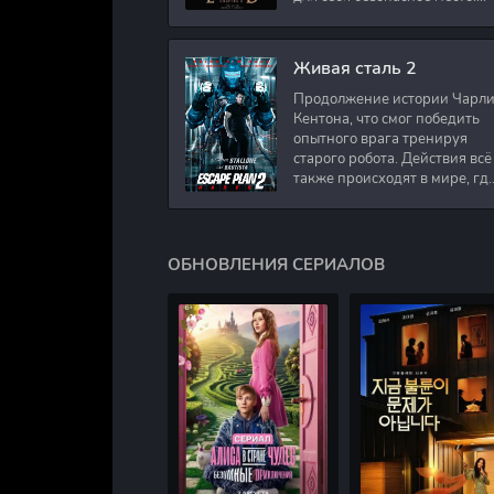
Подполковник Роберт Невил
работал в медицинском
секторе и проживает в
Живая сталь 2
Продолжение истории Чарл
Кентона, что смог победить
опытного врага тренируя
старого робота. Действия всё
также происходят в мире, гд
в будущем появились
развлечения для
человечества. Таким
ОБНОВЛЕНИЯ СЕРИАЛОВ