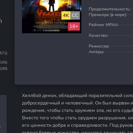
Продолжительность:
Премьера (в мире):
4K
CC
)
Рейтинг MPAA:
18+
Качество:
Режиссер:
Актёры:
1571)
1105)
(240)
Хеллбой демон, обладающий поразительной сило
добросердечный и человечный. Он был вырван и
рождения, чтобы стать оружием зла, но его суд
Вместо того чтобы стать орудием разрушения, 
его ценности добра и справедливости. Под руко
и
освоил боевые искусства, научился защищать сл