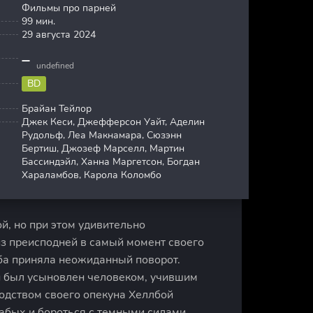
Фильмы про парней
99 мин.
29 августа 2024
undefined
BD
Брайан Тейлор
Джек Кеси, Джефферсон Уайт, Аделин
Рудольф, Леа Макнамара, Сюзэнн
Бертиш, Джозеф Марселл, Мартин
Бассиндэйл, Ханна Маргетсон, Богдан
Хараламбов, Карола Коломбо
й, но при этом удивительно
з преисподней в самый момент своего
ьба приняла неожиданный поворот.
он был усыновлен человеком, учившим
водством своего опекуна Хеллбой
абых и бороться с темными силами,