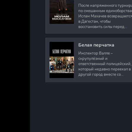
После напряженного турнир
по смешанным единоборства
Ислам Махачев возвращаетс
в Дагестан, чтобы
восстановить силы перед
следующими боями в UFC.
Вместе с ним приезжают
оператор и интервьюер,
Белая перчатка
Инспектор Валле –
скрупулёзный и
ответственный полицейский,
который недавно переехал в
другой город вместе со
своими сыновьями. В первый
же день на новом месте
работы ему поручают
расследовать