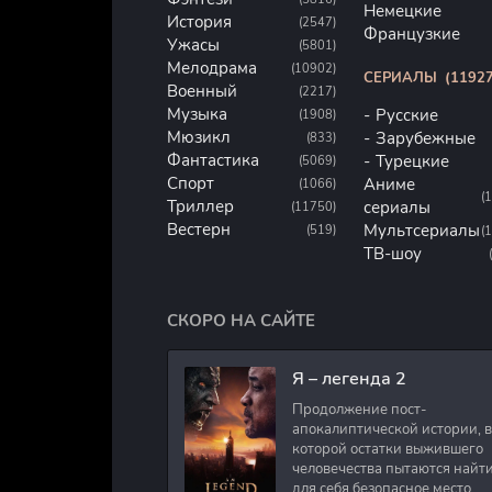
Немецкие
История
(2547)
Французкие
Ужасы
(5801)
Мелодрама
(10902)
СЕРИАЛЫ
(11927
Военный
(2217)
Музыка
Русские
(1908)
Мюзикл
Зарубежные
(833)
Фантастика
Турецкие
(5069)
Спорт
Аниме
(1066)
(
Триллер
сериалы
(11750)
Вестерн
Мультсериалы
(519)
(
ТВ-шоу
СКОРО НА САЙТЕ
Я – легенда 2
Продолжение пост-
апокалиптической истории, в
которой остатки выжившего
человечества пытаются найт
для себя безопасное место.