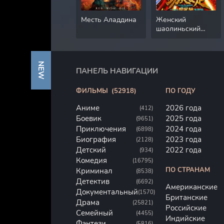
Месть Аладдина
Женский
шаолиньский
футбол
NEW
ПАНЕЛЬ НАВИГАЦИИ
ФИЛЬМЫ
(52918)
ПО ГОДУ
Аниме
2026 года
(412)
Боевик
2025 года
(9651)
Приключения
2024 года
(6898)
Биография
2023 года
(2128)
Детский
2022 года
(934)
Комедия
(16795)
ПО СТРАНАМ
Криминал
(8538)
Детектив
(6692)
Американские
Документальный
(1570)
Британские
Драма
(25821)
Российские
Семейный
(4455)
Индийские
Фэнтези
(5816)