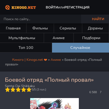
или
ВОЙТИ
РЕГИСТРАЦИЯ
НАЙТИ
Главная
Фильмы
Сериалы
Дорамы
Мультфильмы
Аниме
Подборки
Топ 100
Случайное
Киного | Kinogo.net ❤️
»
Аниме
» Боевой отряд «Полный
провал»
Боевой отряд «Полный провал»
Sentai Dai Shikkaku
5
5/5 (
3
гол.)
6.588
7