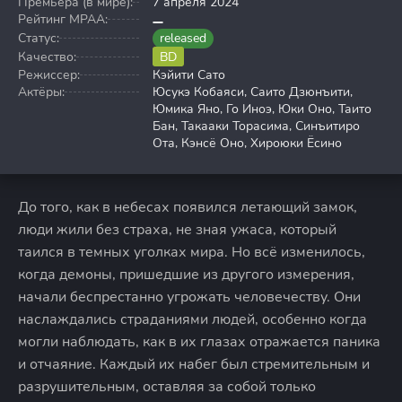
Премьера (в мире):
7 апреля 2024
Рейтинг MPAA:
Статус:
released
Качество:
BD
Режиссер:
Кэйити Сато
Актёры:
Юсукэ Кобаяси, Саито Дзюнъити,
Юмика Яно, Го Иноэ, Юки Оно, Таито
Бан, Такааки Торасима, Синъитиро
Ота, Кэнсё Оно, Хироюки Ёсино
До того, как в небесах появился летающий замок,
люди жили без страха, не зная ужаса, который
таился в темных уголках мира. Но всё изменилось,
когда демоны, пришедшие из другого измерения,
начали беспрестанно угрожать человечеству. Они
наслаждались страданиями людей, особенно когда
могли наблюдать, как в их глазах отражается паника
и отчаяние. Каждый их набег был стремительным и
разрушительным, оставляя за собой только