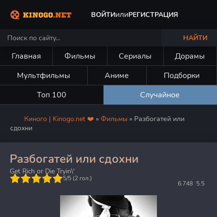
или
ВОЙТИ
РЕГИСТРАЦИЯ
НАЙТИ
Главная
Фильмы
Сериалы
Дорамы
Мультфильмы
Аниме
Подборки
Топ 100
Случайное
Киного | Kinogo.net ❤️
»
Фильмы
» Разбогатей или
сдохни
Разбогатей или сдохни
Get Rich or Die Tryin\'
5
5/5 (
2
гол.)
6.748
5.5