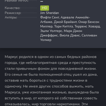
Рейтинг MPAA:
Качество:
HD
Режиссер:
Jim Sheridan
Актёры:
Фифти Сент, Адевале Акинойе-
Агбаже, Джой Брайант, Омар Бенсон
Миллер, Тори Киттлз, Терренс Ховард,
Эшли Уолтерс, Марк Джон
Джеффрис, Виола Дэвис, Салливан
Уолкер
Маркус родился в одном из самых бедных районов
города, где неблагоприятная среда и преступность
стали привычным фоном для повседневной жизни.
Его семья не была полноценной отец ушел из дома,
оставив мать бороться с трудностями жизни в
одиночку. Не имея других способов выжить, мать
Маркуса, уже измотанная жизнью, вынуждена была
вступить в мир, от которого её собственная совесть
отказывалась, мир торговли наркотиками. Эти