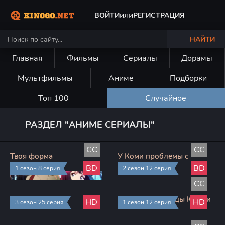
или
ВОЙТИ
РЕГИСТРАЦИЯ
НАЙТИ
Главная
Фильмы
Сериалы
Дорамы
Мультфильмы
Аниме
Подборки
Топ 100
Случайное
РАЗДЕЛ "АНИМЕ СЕРИАЛЫ"
CC
CC
Твоя форма
У Коми проблемы с
общением
BD
BD
1 сезон 8 серия
2 сезон 12 серия
CC
Вечера с котом
Юна из гостиницы Юраги
HD
HD
3 сезон 25 серия
1 сезон 12 серия