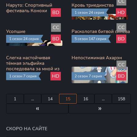
CC
Наруто: Спортивный
Кровь триединства
фестиваль Конохи
BD
HD
1 сезон 24 серия
CC
CC
Усопшие
Расколотая битвой синева
небес
BD
BD
1 сезон 24 серия
5 сезон 147 серия
Слегка настойчивая
Непостижимая Ахарэн
тёмная эльфийка
CC
последовала за мной из
другого мира
HD
BD
1 сезон 7 серия
2 сезон 7 серия
1
...
14
15
16
...
158
«
»
СКОРО НА САЙТЕ