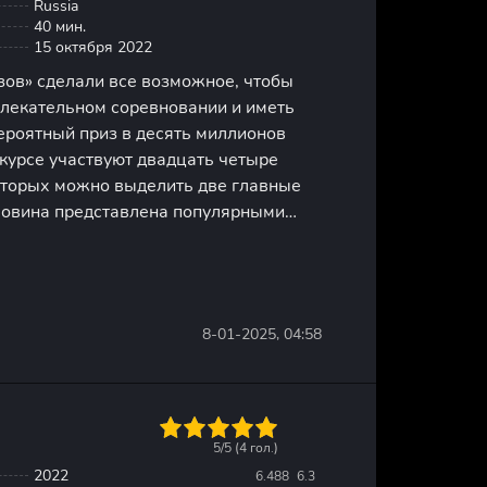
Russia
40 мин.
15 октября 2022
зов» сделали все возможное, чтобы
влекательном соревновании и иметь
ероятный приз в десять миллионов
нкурсе участвуют двадцать четыре
которых можно выделить две главные
ловина представлена популярными
ями, звездами, которые привыкли
 и в центре внимания.
8-01-2025, 04:58
1
2
3
4
5
5/5 (
4
гол.)
2022
6.488
6.3