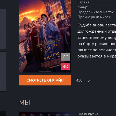
Страна:
Жанр:
Продолжительность:
Премьера (в мире):
Судьба вновь заст
долгожданный отды
и
таинственному делу
на борту роскошног
л
плывет по величес
оказывается в мире
CC
экипажа представля
и
BD
найти возможного 
СМОТРЕТЬ ОНЛАЙН
430
0
е
МЫ
80
Год выпуска: