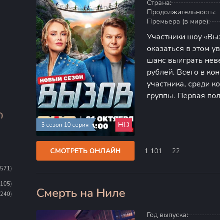
Страна:
Продолжительность:
Премьера (в мире):
Участники шоу «Вы
оказаться в этом у
шанс выиграть нев
рублей. Всего в ко
участника, среди 
группы. Первая по
медийными личност
)
находиться на виду
HD
3 сезон 10 серия
СМОТРЕТЬ ОНЛАЙН
1 101
22
1571)
1105)
Смерть на Ниле
100
(240)
Год выпуска: