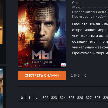
Страна:
Жанр:
Продолжительность:
Премьера (в мире):
Планета Земля. Дв
отправившая мир в
уничтожены и оста
объединяется. Появ
уникальными закон
Практически тюрьма
уничтожена и нужн
Инженер с порядко
устойчивую догму и
СМОТРЕТЬ ОНЛАЙН
1 648
0
«
1
...
322
323
324
325
326
327
328
32