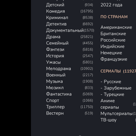
Детский
2022 года
(934)
Комедия
(16795)
ПО СТРАНАМ
Криминал
(8538)
Детектив
(6692)
Американские
Документальный
(1570)
Британские
Драма
(25821)
Российские
Семейный
(4455)
Индийские
Фэнтези
(5816)
Немецкие
История
(2547)
Французкие
Ужасы
(5801)
Мелодрама
(10902)
СЕРИАЛЫ
(11927
Военный
(2217)
Музыка
Русские
(1908)
Мюзикл
Зарубежные
(833)
Фантастика
Турецкие
(5069)
Спорт
Аниме
(1066)
(
Триллер
сериалы
(11750)
Вестерн
Мультсериалы
(519)
(
ТВ-шоу