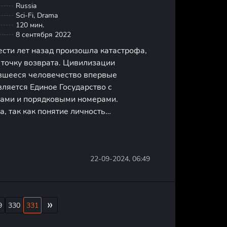
Russia
Sci-Fi, Drama
120 мин.
8 сентября 2022
ести лет назад произошла катастрофа,
 точку возврата. Цивилизации
вшееся человечество впервые
ляется Единое Государство с
ами и порядковыми номерами.
, так как понятие личность
о носить специальную униформу.
вым номером «Д-503» верит в
22-09-2024, 06:49
»
9
330
331