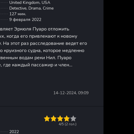
United Kingdom, USA
Detective, Drama, Crime
127 мин.
9 февраля 2022
авляет Эркюля Пуаро отложить
х, когда его привлекают к новому
. На этот раз расследование ведет его
о круизного судна, которое медленно
твенным водам реки Нил. Пуаро
, где каждый пассажир и член
ет собой загадку, и в каждом можно
виновника преступления.
14-12-2024, 09:09
1
2
3
4
5
4/5 (
2
гол.)
2022