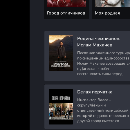
Город отличников
Моя родная
Родина чемпионов:
Ислам Махачев
После напряженного турнир
по смешанным единоборства
Ислам Махачев возвращаетс
в Дагестан, чтобы
восстановить силы перед
следующими боями в UFC.
Вместе с ним приезжают
оператор и интервьюер,
Белая перчатка
Инспектор Валле –
скрупулёзный и
ответственный полицейский,
который недавно переехал в
другой город вместе со
своими сыновьями. В первый