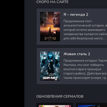
СКОРО НА САЙТЕ
Я – легенда 2
Продолжение пост-
апокалиптической истории, в
которой остатки выжившего
человечества пытаются найт
для себя безопасное место.
Подполковник Роберт Невил
работал в медицинском
секторе и проживает в
Живая сталь 2
Продолжение истории Чарл
Кентона, что смог победить
опытного врага тренируя
старого робота. Действия всё
также происходят в мире, гд
в будущем появились
развлечения для
человечества. Таким
ОБНОВЛЕНИЯ СЕРИАЛОВ