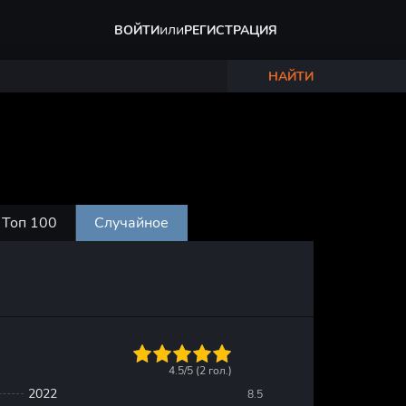
или
ВОЙТИ
РЕГИСТРАЦИЯ
НАЙТИ
Топ 100
Случайное
1
2
3
4
5
4.5/5 (
2
гол.)
2022
8.5