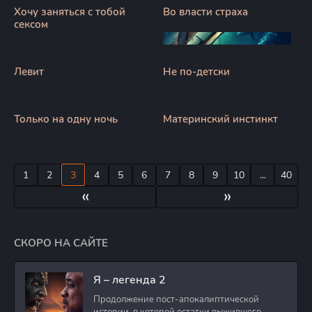
Хочу заняться с тобой
Во власти страха
сексом
Левит
Не по-детски
Только на одну ночь
Материнский инстинкт
1
2
3
4
5
6
7
8
9
10
...
40
«
»
СКОРО НА САЙТЕ
Я – легенда 2
Продолжение пост-апокалиптической