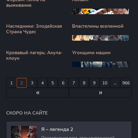
выживание
Наследники: Злодейская
Властелины вселенной
Страна Чудес
Кровавый лагерь: Акула-
Угонщики машин
клоун
1
2
3
4
5
6
7
8
9
10
...
966
«
»
СКОРО НА САЙТЕ
Я – легенда 2