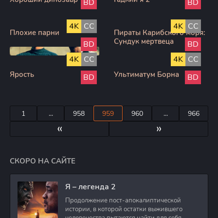
BD
BD
4K
CC
4K
CC
Плохие парни
Пираты Карибского моря:
Сундук мертвеца
BD
BD
4K
CC
4K
CC
Ярость
Ультиматум Борна
BD
BD
1
...
958
959
960
...
966
«
»
СКОРО НА САЙТЕ
Я – легенда 2
Продолжение пост-апокалиптической
истории, в которой остатки выжившего