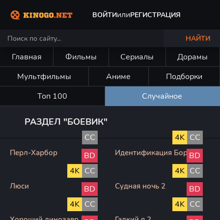
или
ВОЙТИ
РЕГИСТРАЦИЯ
НАЙТИ
Главная
Фильмы
Сериалы
Дорамы
Мультфильмы
Аниме
Подборки
Топ 100
Случайное
РАЗДЕЛ "БОЕВИК"
CC
4K
CC
Перл-Харбор
Идентификация Борна
BD
BD
4K
CC
4K
CC
Люси
Судная ночь 2
BD
BD
4K
CC
4K
CC
Хороший динозавр
Гадкий я 2