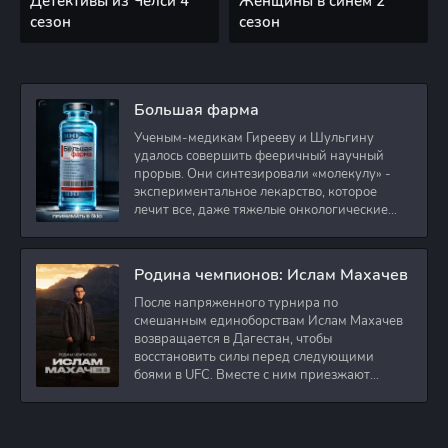
Детективы из Челси 4
Женщины в синем 2
сезон
сезон
Большая фарма
Ученым-медикам Гирееву и Шульгину
удалось совершить фееричный научный
прорыв. Они синтезировали «молекулу» -
экспериментальное лекарство, которое
лечит все, даже тяжелые онкологические
заболевания.
Родина чемпионов: Ислам Махачев
После напряженного турнира по
смешанным единоборствам Ислам Махачев
возвращается в Дагестан, чтобы
восстановить силы перед следующими
боями в UFC. Вместе с ним приезжают
оператор и интервьюер,