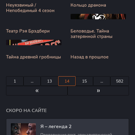
Неуязвимый /
Кольцо дракона
Непобедимый 4 сезон
Театр Рэя Брэдбери
Беловодье. Тайна
затерянной страны
Тайна древней гробницы
Назад в прошлое
1
...
13
14
15
...
582
«
»
СКОРО НА САЙТЕ
Я – легенда 2