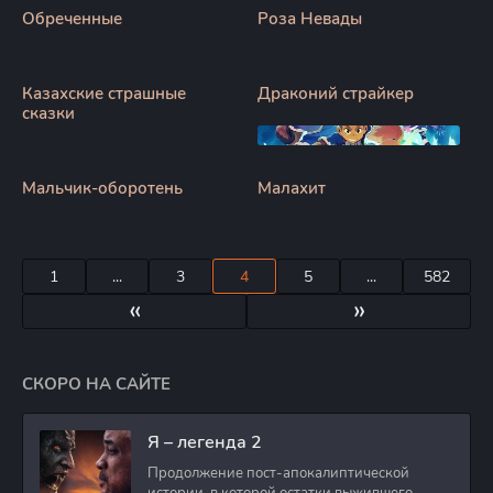
Обреченные
Роза Невады
Казахские страшные
Драконий страйкер
сказки
Мальчик-оборотень
Малахит
1
...
3
4
5
...
582
«
»
СКОРО НА САЙТЕ
Я – легенда 2
Продолжение пост-апокалиптической