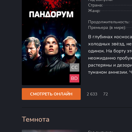
Страна:
Жанр:
Продолжительность:
Премьера (в мире):
В глубинах космоса
холодных звёзд, не
одинок. На борту э
неожиданно пробуж
растеряны и дезори
CC
туманом амнезии. Ч
BD
миссия? Сколько в
отправления? Где о
СМОТРЕТЬ ОНЛАЙН
2 633
72
Темнота
100