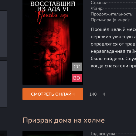
Страна:
Жанр:
Продолжительность:
Премьера (в мире):
Прошёл целый месяц
пережил ужасную а
и
оправлялся от трав
неразгаданная тайна
л
было найдено. Слух
когда спасатели пр
CC
Возможно, она исче
и
BD
следы просто испар
СМОТРЕТЬ ОНЛАЙН
140
4
е
Призрак дома на холме
80
Год выпуска: