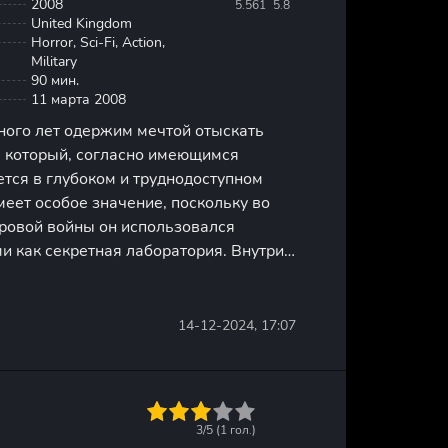
2008
5.561
5.8
United Kingdom
Horror, Sci-Fi, Action,
Military
90 мин.
11 марта 2008
ного лет одержим мечтой отыскать
, который, согласно имеющимся
тся в глубоком и труднодоступном
имеет особое значение, поскольку во
ровой войны он использовался
и как секретная лаборатория. Внутри
укрытия проводились эксперименты,
оздание солдат с уникальными
14-12-2024, 17:07
1
2
3
4
5
3/5 (
1
гол.)