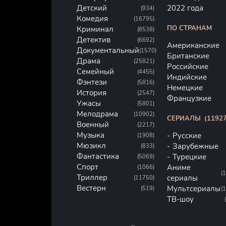
Детский
2022 года
(934)
Комедия
(16795)
ПО СТРАНАМ
Криминал
(8538)
Детектив
(6692)
Американские
Документальный
(1570)
Британские
Драма
(25821)
Российские
Семейный
(4455)
Индийские
Фэнтези
(5816)
Немецкие
История
(2547)
Французкие
Ужасы
(5801)
Мелодрама
(10902)
СЕРИАЛЫ
(11927
Военный
(2217)
Музыка
Русские
(1908)
Мюзикл
Зарубежные
(833)
Фантастика
Турецкие
(5069)
Спорт
Аниме
(1066)
(
Триллер
сериалы
(11750)
Вестерн
Мультсериалы
(519)
(
ТВ-шоу