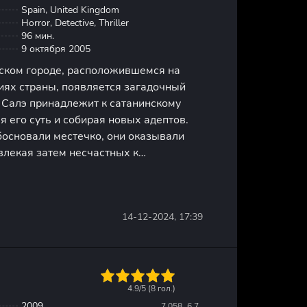
Spain, United Kingdom
Horror, Detective, Thriller
96 мин.
9 октября 2005
ском городе, расположившемся на
иях страны, появляется загадочный
 Салэ принадлежит к сатанинскому
я его суть и собирая новых адептов.
босновали местечко, они оказывали
влекая затем несчастных к
вной целью было сеять повсюду Зло.
сь в развратных и злых людей,
14-12-2024, 17:39
1
2
3
4
5
4.9/5 (
8
гол.)
2009
7.058
6.7