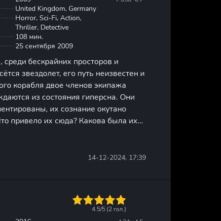
United Kingdom, Germany
Horror, Sci-Fi, Action,
Thriller, Detective
108 мин.
25 сентября 2009
, среди бескрайних просторов и
сётся звездолет, его путь неизвестен и
того корабля двое членов экипажа
даются из состояния гиперсна. Они
ентированы, их сознание окутано
то привело их сюда? Какова была их
ремени прошло с момента их
ни сейчас? И, наконец, кто
14-12-2024, 17:39
1
2
3
4
5
4.5/5 (
2
гол.)