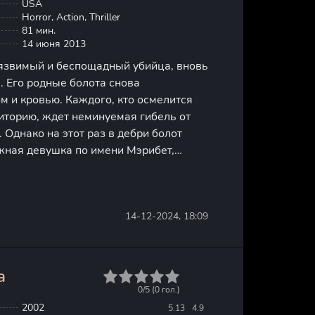
USA
Horror, Action, Thriller
81 мин.
14 июня 2013
уязвимый и беспощадный убийца, вновь
. Его родные болота снова
м и кровью. Каждого, кто осмелится
риторию, ждет неминуемая гибель от
. Однако на этот раз в дебри болот
жная девушка по имени Мэрибет,
никальными знаниями о том, как раз и
клятие, тяготеющее над
14-12-2024, 18:09
а
1
2
3
4
5
0/5 (
0
гол.)
2002
5.13
4.9