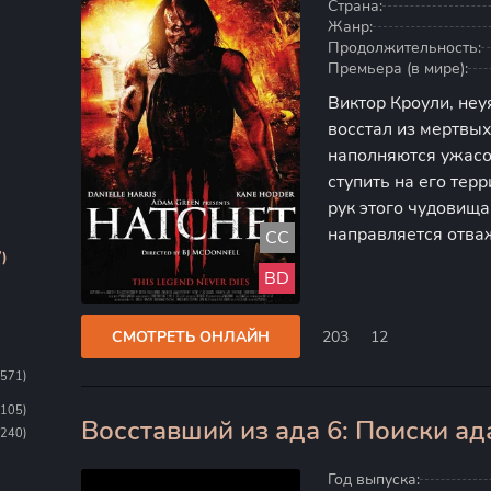
Страна:
Жанр:
Продолжительность:
Премьера (в мире):
Виктор Кроули, не
восстал из мертвых
наполняются ужасо
ступить на его тер
рук этого чудовища
направляется отва
CC
)
которая обладает у
BD
навсегда снять про
СМОТРЕТЬ ОНЛАЙН
203
12
1571)
1105)
Восставший из ада 6: Поиски ад
0
(240)
Год выпуска: