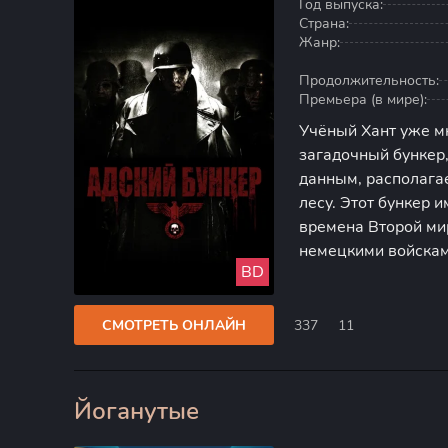
Год выпуска:
Страна:
Жанр:
Продолжительность:
Премьера (в мире):
Учёный Хант уже м
загадочный бункер
данным, располагае
лесу. Этот бункер 
времена Второй ми
немецкими войскам
BD
этого подземного 
направленные на с
СМОТРЕТЬ ОНЛАЙН
337
11
Йоганутые
60