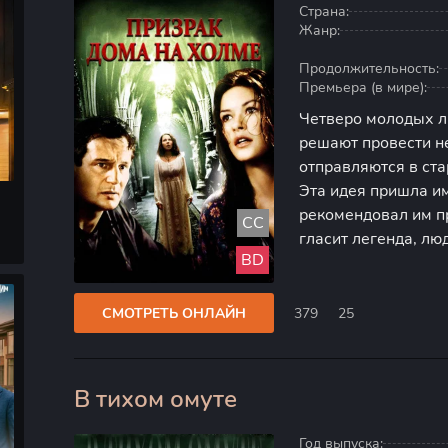
Страна:
Жанр:
Продолжительность:
Премьера (в мире):
Четверо молодых л
решают провести н
отправляются в ст
Эта идея пришла им
рекомендовал им пр
CC
гласит легенда, лю
BD
порог. Сначала им 
байка, но вскоре о
СМОТРЕТЬ ОНЛАЙН
379
25
В тихом омуте
20
Год выпуска: