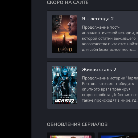
СКОРО НА САЙТЕ
Я – легенда 2
Продолжение пост-
апокалиптической истории, в
которой остатки выжившего
человечества пытаются найт
для себя безопасное место.
Подполковник Роберт Невил
работал в медицинском
секторе и проживает в
Живая сталь 2
Продолжение истории Чарл
Кентона, что смог победить
опытного врага тренируя
старого робота. Действия всё
также происходят в мире, гд
в будущем появились
развлечения для
человечества. Таким
ОБНОВЛЕНИЯ СЕРИАЛОВ