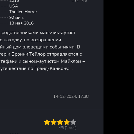
2016
4.34
4.5
USA
Thriller, Horror
92 мин.
13 мая 2016
с родственниками мальчик-аутист
ю находку, по возвращении
йный дом зловещими событиями. В
тер и Бронни Тейлор отправляются с
Стефани и сыном-аутистом Майклом –
утешествие по Гранд-Каньону.
ийся от остальных парнишка
тельную пещеру с наскальными
14-12-2024, 17:38
1
2
3
4
5
4/5 (
1
гол.)