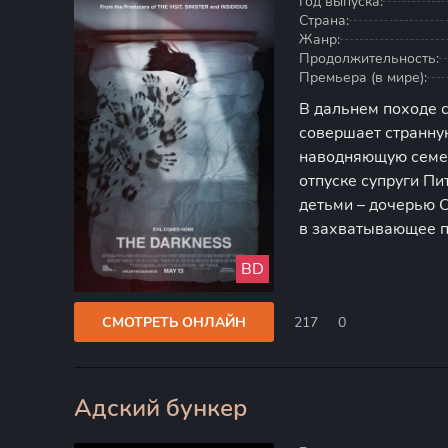
Год выпуска:
Страна:
Жанр:
Продолжительность:
Премьера (в мире):
В дальнем походе 
совершает странну
наводняющую семе
отпуске супруги Пи
детьми – дочерью 
в захватывающее п
Неожиданно отбивш
BD
забредает в удиви
рисунками и
СМОТРЕТЬ ОНЛАЙН
217
0
Адский бункер
80