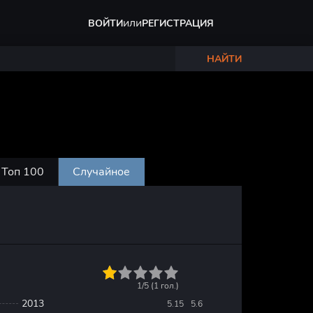
или
ВОЙТИ
РЕГИСТРАЦИЯ
НАЙТИ
Топ 100
Случайное
1
2
3
4
5
1/5 (
1
гол.)
2013
5.15
5.6