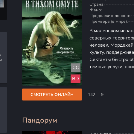
Страна:
Жанр:
Продолжительность:
Премьера (в мире):
В маленьком испан
северных территор
человек. Мордехай
культу, поддержива
а
Сектанты быстро о
м
я
темные услуги, при
CC
подчинению, но гла
BD
Жители превращали
СМОТРЕТЬ ОНЛАЙН
142
9
Пандорум
100
Год выпуска: