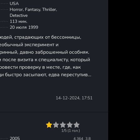
USA
Horror, Fantasy, Thriller,
Detective
113 мин.
20 июля 1999
юдей, страдающих от бессонницы,
еобычный эксперимент и
аринный, давно заброшенный особняк.
 после визита к специалисту, который
овести проверку в месте, где, как
ди быстро засыпают, едва переступив
кажется, что это просто старинная
ни начинают подозревать,
14-12-2024, 17:51
1
2
3
4
5
1/5 (
1
гол.)
2005
4.364
3.8