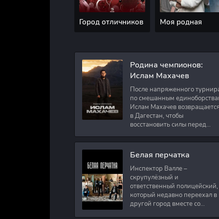
Город отличников
Моя родная
Родина чемпионов:
Ислам Махачев
После напряженного турнир
по смешанным единоборства
Ислам Махачев возвращаетс
в Дагестан, чтобы
восстановить силы перед
следующими боями в UFC.
Вместе с ним приезжают
оператор и интервьюер,
Белая перчатка
Инспектор Валле –
скрупулёзный и
ответственный полицейский,
который недавно переехал в
другой город вместе со
своими сыновьями. В первый