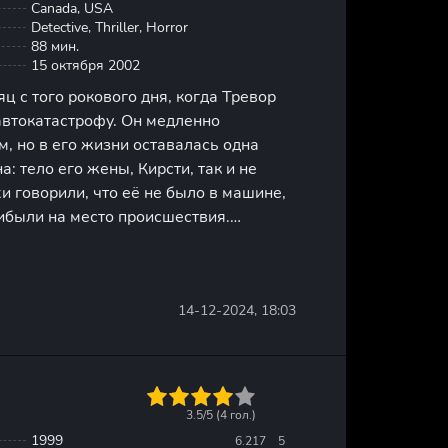
Canada, USA
Detective, Thriller, Horror
88 мин.
15 октября 2002
 с того рокового дня, когда Тревор
втокатастрофу. Он медленно
м, но в его жизни оставалась одна
: тело его жены, Кирсти, так и не
и говорили, что её не было в машине,
ибыли на место происшествия.
зла в самый последний момент, но её
ились, оставив Тревора
14-12-2024, 18:03
1
2
3
4
5
3.5/5 (
4
гол.)
1999
6.217
5