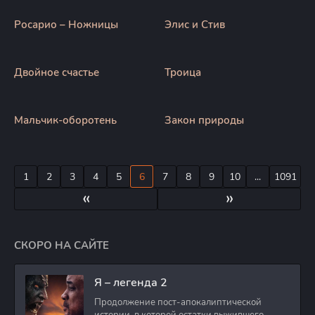
Росарио – Ножницы
Элис и Стив
Двойное счастье
Троица
Мальчик-оборотень
Закон природы
1
2
3
4
5
6
7
8
9
10
...
1091
«
»
СКОРО НА САЙТЕ
Я – легенда 2
Продолжение пост-апокалиптической