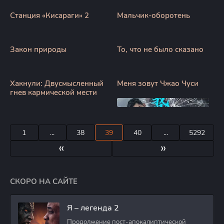
Станция «Кисараги» 2
Мальчик-оборотень
Закон природы
То, что не было сказано
Хакнули: Двусмысленный
Меня зовут Чжао Чуси
гнев кармической мести
1
...
38
39
40
...
5292
«
»
СКОРО НА САЙТЕ
Я – легенда 2
Продолжение пост-апокалиптической