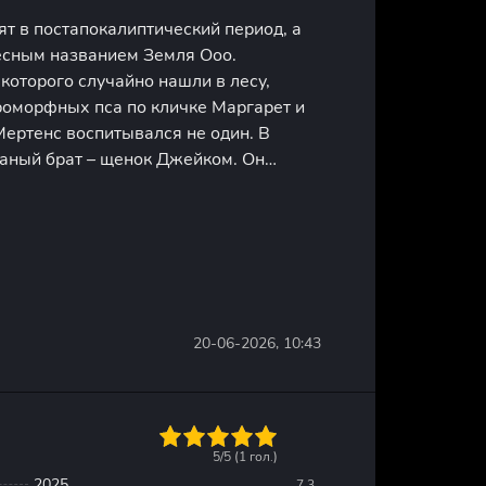
т в постапокалиптический период, а
ресным названием Земля Ооо.
которого случайно нашли в лесу,
роморфных пса по кличке Маргарет и
ертенс воспитывался не один. В
ваный брат – щенок Джейком. Он
ерной способностью видоизменять
 тела. С самого раннего детства они
20-06-2026, 10:43
1
2
3
4
5
5/5 (
1
гол.)
2025
7.3