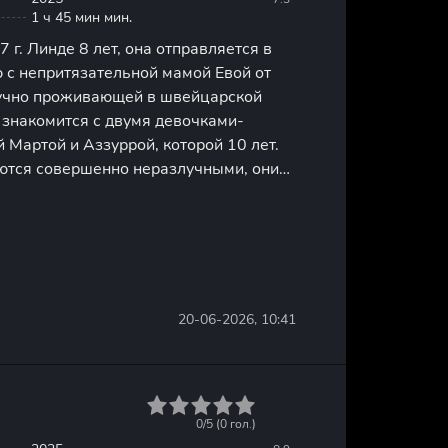
1 ч 45 мин мин.
 г. Линде 8 лет, она отправляется в
 с непритязательной мамой Евой от
учно проживающей в швейцарской
 знакомится с двумя девочками-
й Мартой и Аззуррой, которой 10 лет.
тся совершенно неразлучными, они
 компашку «Комариков». Дружба
стровок свободы. Вместе
20-06-2026, 10:41
1
2
3
4
5
0/5 (
0
гол.)