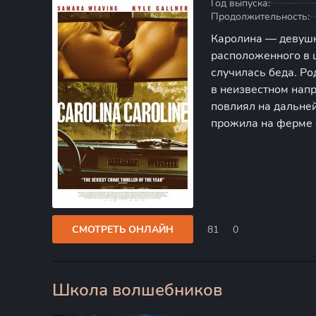
Год выпуска:
Продолжительность:
Каролина — девушк
расположенного в ш
случилась беда. Ро
в неизвестном нап
повлиял на дальней
прожила на ферме с
Даже после взросл
преследовать бедн
СМОТРЕТЬ ОНЛАЙН
81
0
Школа волшебников
100