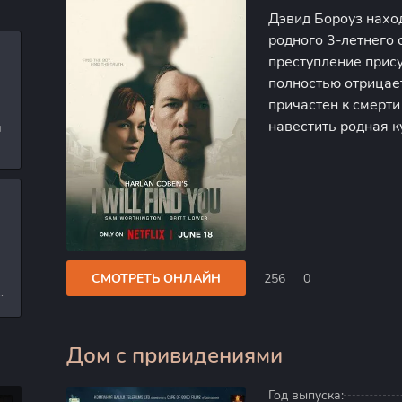
Дэвид Бороуз нахо
родного 3-летнего
преступление прис
полностью отрицает
причастен к смерт
навестить родная к
и
поведала ошеломля
л
Дэвид не смог оста
и
СМОТРЕТЬ ОНЛАЙН
256
0
е
Дом с привидениями
0
Год выпуска: