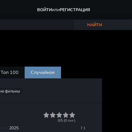
или
ВОЙТИ
РЕГИСТРАЦИЯ
НАЙТИ
Топ 100
Случайное
ме фильмы
1
2
3
4
5
0/5 (
0
гол.)
2025
7.1