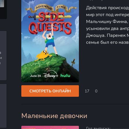
Действия происходя
мир этот под инте
Мальчишку Финна, 
усыновили два ант
Джошуа. Паренек М
семье был его наз
преобладал неимов
а
свою форму и длину
м
я
СМОТРЕТЬ ОНЛАЙН
17
0
Маленькие девочки
100
Год выпуска: