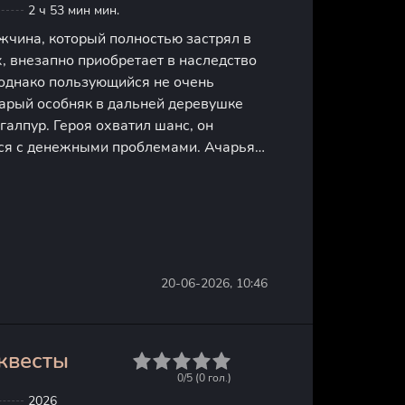
2 ч 53 мин мин.
жчина, который полностью застрял в
, внезапно приобретает в наследство
 однако пользующийся не очень
тарый особняк в дальней деревушке
алпур. Героя охватил шанс, он
ся с денежными проблемами. Ачарья
твить в шикарном дворце роскошную
естренки. Местное население в
20-06-2026, 10:46
квесты
1
2
3
4
5
0/5 (
0
гол.)
2026