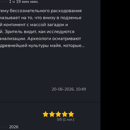
1 ч 19 мин мин.
тему бессознательного расходования
казывает на то, что внизу в подземье
 континент с массой загадок и
. Зритель видит, как исследуются
канализации. Археологи осматривают
 древнейшей культуры майя, которые
ещерах Юкатана. Картина не
ычной демонстрацией шахт и
20-06-2026, 10:49
1
2
3
4
5
5/5 (
1
гол.)
2026