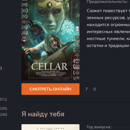
Продолжительность:
Сюжет повествует 
земных ресурсов, у
находится огромный
интересных явлений
местные туннели, 
остатки и традиции
были выявлены в п
ограничивается об
)
СМОТРЕТЬ ОНЛАЙН
7
0
1571)
1105)
Я найду тебя
100
(240)
Год выпуска: