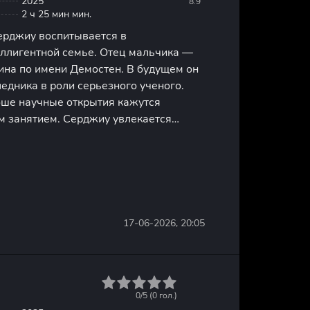
2025
8.9
2 ч 25 мин мин.
рджиу воспитывается в
еллигентной семье. Отец мальчика —
на по имени Демостен. В будущем он
едника в роли серьезного ученого.
ше научные открытия кажутся
м занятием. Серджиу увлекается
язать с этим занятием свое будущее.
не приносят должного результата.
17-06-2026, 20:05
1
2
3
4
5
0/5 (
0
гол.)