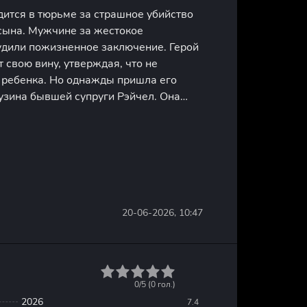
дится в тюрьме за страшное убийство
 сына. Мужчине за жестокое
удили пожизненное заключение. Герой
 свою вину, утверждая, что не
и ребенка. Но однажды пришла его
узина бывшей супруги Рэйчел. Она
ющую новость, которую просто так
вить. Женщина наткнулась на
20-06-2026, 10:47
1
2
3
4
5
0/5 (
0
гол.)
2026
7.4