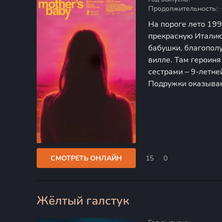
Продолжительность:
На пороге лето 1997
прекрасную Италию
бабушки, благопол
вилле. Там героиня
сестрами – 9-летне
Подружки оказываю
создают маленькую
девчонок – некий о
СМОТРЕТЬ ОНЛАЙН
15
0
Жёлтый галстук
0