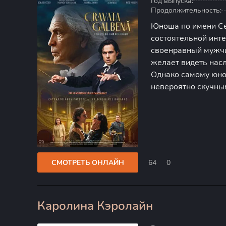
Год выпуска:
Продолжительность:
Юноша по имени Се
состоятельной инт
своенравный мужчи
желает видеть насл
Однако самому юно
невероятно скучны
музыкой и хочет св
Запреты родителей 
СМОТРЕТЬ ОНЛАЙН
64
0
Каролина Кэролайн
0