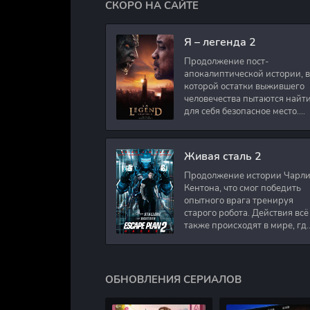
СКОРО НА САЙТЕ
Я – легенда 2
Продолжение пост-
апокалиптической истории, в
которой остатки выжившего
человечества пытаются найт
для себя безопасное место.
Подполковник Роберт Невил
работал в медицинском
секторе и проживает в
Живая сталь 2
Продолжение истории Чарл
Кентона, что смог победить
опытного врага тренируя
старого робота. Действия всё
также происходят в мире, гд
в будущем появились
развлечения для
человечества. Таким
ОБНОВЛЕНИЯ СЕРИАЛОВ