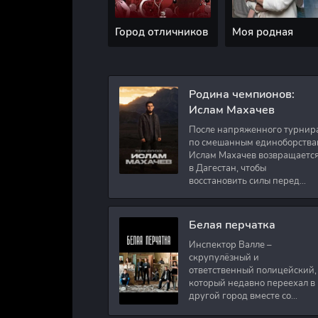
Город отличников
Моя родная
Родина чемпионов:
Ислам Махачев
После напряженного турнир
по смешанным единоборства
Ислам Махачев возвращаетс
в Дагестан, чтобы
восстановить силы перед
следующими боями в UFC.
Вместе с ним приезжают
оператор и интервьюер,
Белая перчатка
Инспектор Валле –
скрупулёзный и
ответственный полицейский,
который недавно переехал в
другой город вместе со
своими сыновьями. В первый