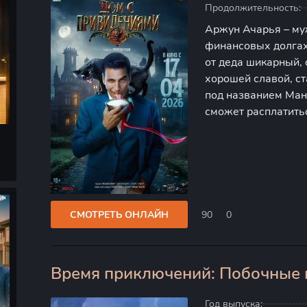
Продолжительность:
Аржун Ачарья – му
финансовых долгах
от деда шикарный,
хорошей славой, с
под названием Манг
сможет расплатить
собирается осущес
свадьбу младшей с
СМОТРЕТЬ ОНЛАЙН
90
0
Время приключений: Побочные 
0
Год выпуска: