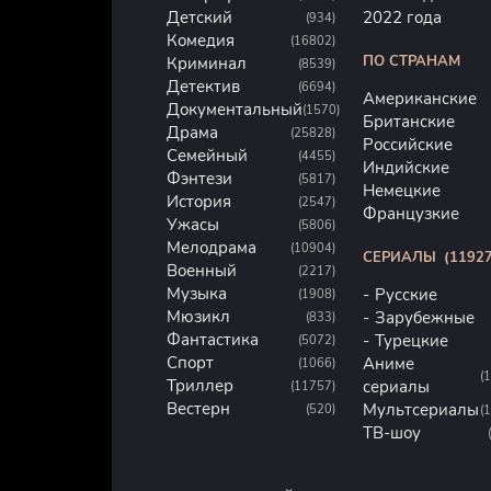
Детский
2022 года
(934)
Комедия
(16802)
ПО СТРАНАМ
Криминал
(8539)
Детектив
(6694)
Американские
Документальный
(1570)
Британские
Драма
(25828)
Российские
Семейный
(4455)
Индийские
Фэнтези
(5817)
Немецкие
История
(2547)
Французкие
Ужасы
(5806)
Мелодрама
(10904)
СЕРИАЛЫ
(11927
Военный
(2217)
Музыка
Русские
(1908)
Мюзикл
Зарубежные
(833)
Фантастика
Турецкие
(5072)
Спорт
Аниме
(1066)
(
Триллер
сериалы
(11757)
Вестерн
Мультсериалы
(520)
(
ТВ-шоу