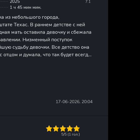
2025
7.1
1 ч 45 мин мин.
а из небольшого города,
тате Техас. В раннем детстве с ней
дная мать оставила девочку и сбежала
равлении. Низменный поступок
шую судьбу девочки. Все детство она
 отцом и думала, что так будет всегда.
ения неудачи и рутина продолжали
яжку. Все резко изменилось
17-06-2026, 20:04
1
2
3
4
5
5/5 (
1
гол.)