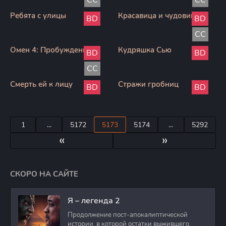
CC
CC
Ребята с улицы
Красавица и чудовище
BD
BD
CC
Омен 4: Пробуждение
Кудряшка Сью
BD
BD
CC
Смерть ей к лицу
Стражи гробниц
BD
BD
1
...
5172
5173
5174
...
5292
«
»
СКОРО НА САЙТЕ
Я – легенда 2
Продолжение пост-апокалиптической
истории, в которой остатки выжившего