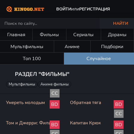
или
ВОЙТИ
РЕГИСТРАЦИЯ
НАЙТИ
Главная
Фильмы
Сериалы
Дорамы
Мультфильмы
Аниме
Подборки
Топ 100
Случайное
РАЗДЕЛ "ФИЛЬМЫ"
Мультфильмы
Аниме фильмы
CC
Умереть молодым
Обратная тяга
BD
BD
CC
Том и Джерри: Фильм
Капитан Крюк
BD
BD