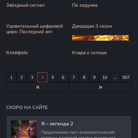
Звёздный сигнал
По задумке
Удивительный цифровой
Дандадан 3 сезон
цирк: Последний акт
Клэйфейс
Клара и солнце
1
2
3
4
5
6
7
8
9
10
...
507
«
»
СКОРО НА САЙТЕ
Я – легенда 2
Продолжение пост-апокалиптической