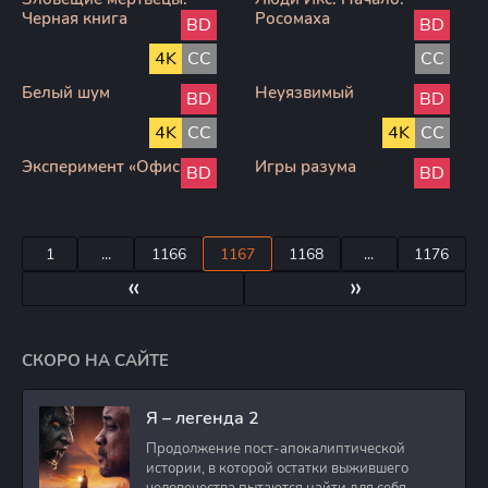
Черная книга
Росомаха
BD
BD
4K
CC
CC
Белый шум
Неуязвимый
BD
BD
4K
CC
4K
CC
Эксперимент «Офис»
Игры разума
BD
BD
1
...
1166
1167
1168
...
1176
«
»
СКОРО НА САЙТЕ
Я – легенда 2
Продолжение пост-апокалиптической
истории, в которой остатки выжившего