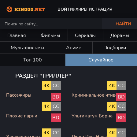
или
ВОЙТИ
РЕГИСТРАЦИЯ
НАЙТИ
Главная
Фильмы
Сериалы
Дорамы
Мультфильмы
Аниме
Подборки
Топ 100
Случайное
РАЗДЕЛ "ТРИЛЛЕР"
4K
CC
4K
CC
Пассажиры
Криминальное чтиво
BD
BD
4K
CC
4K
CC
Плохие парни
Ультиматум Борна
BD
BD
4K
CC
4K
CC
Зловещие мертвецы:
Люди Икс: Начало.