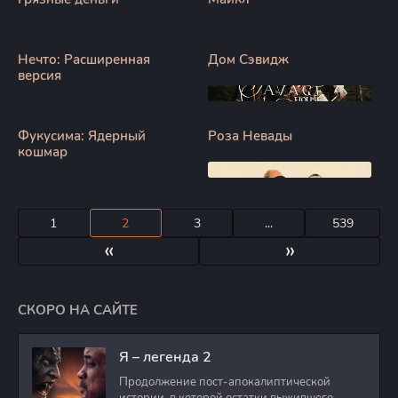
Нечто: Расширенная
Дом Сэвидж
версия
Фукусима: Ядерный
Роза Невады
кошмар
1
2
3
...
539
«
»
СКОРО НА САЙТЕ
Я – легенда 2
Продолжение пост-апокалиптической