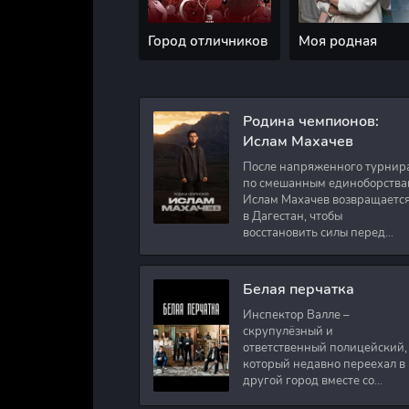
Город отличников
Моя родная
Родина чемпионов:
Ислам Махачев
После напряженного турнир
по смешанным единоборства
Ислам Махачев возвращаетс
в Дагестан, чтобы
восстановить силы перед
следующими боями в UFC.
Вместе с ним приезжают
оператор и интервьюер,
Белая перчатка
Инспектор Валле –
скрупулёзный и
ответственный полицейский,
который недавно переехал в
другой город вместе со
своими сыновьями. В первый