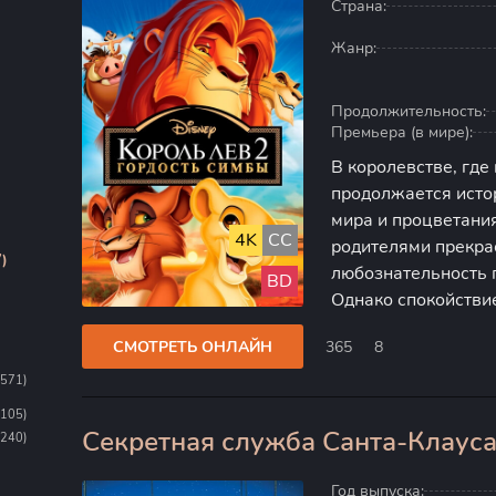
Страна:
Жанр:
Продолжительность:
Премьера (в мире):
В королевстве, где
продолжается истор
мира и процветания
4K
CC
родителями прекра
)
любознательность п
BD
Однако спокойстви
потомки прежнего 
СМОТРЕТЬ ОНЛАЙН
365
8
утраченную власть.
1571)
1105)
Секретная служба Санта-Клаус
(240)
20
Год выпуска: