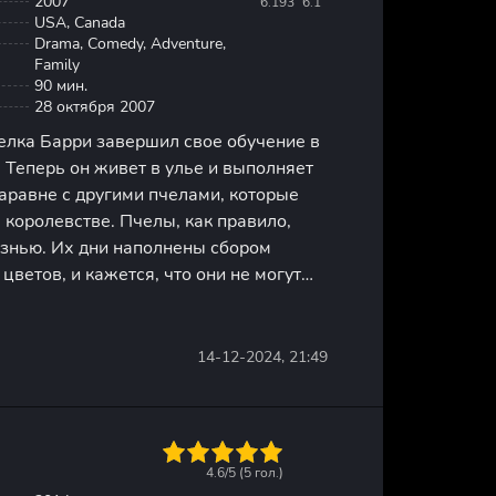
2007
6.193
6.1
USA, Canada
Drama, Comedy, Adventure,
Family
90 мин.
28 октября 2007
елка Барри завершил свое обучение в
 Теперь он живет в улье и выполняет
аравне с другими пчелами, которые
 королевстве. Пчелы, как правило,
знью. Их дни наполнены сбором
цветов, и кажется, что они не могут
ольшем. Они счастливы в своем
нии, ведь оно кажется
14-12-2024, 21:49
1
2
3
4
5
4.6/5 (
5
гол.)