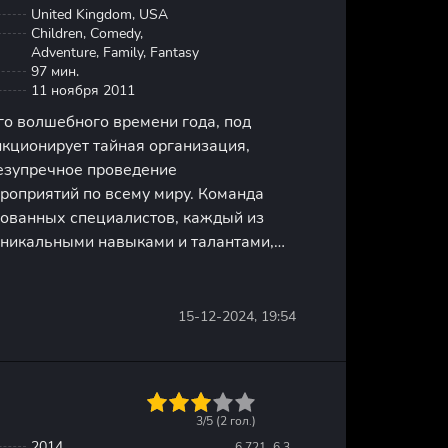
United Kingdom, USA
Children, Comedy,
Adventure, Family, Fantasy
97 мин.
11 ноября 2011
го волшебного времени года, под
нкционирует тайная организация,
безупречное проведение
роприятий по всему миру. Команда
ованных специалистов, каждый из
уникальными навыками и талантами,
ается с множеством задач: от
вки подарков до обеспечения
15-12-2024, 19:54
1
2
3
4
5
3/5 (
2
гол.)
2014
6.721
6.3