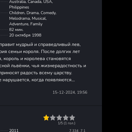
Australia, Canada, USA,
Philippines
Children, Drama, Comedy,
Melodrama, Musical,
Adventure, Family
82 мин.
20 октября 1998
 правит мудрый и справедливый лев,
ия семьи короля. После долгих лет
, король и королева становятся
сной львёнки, чья жизнерадостность и
риносят радость всему царству.
е нарушается, когда появляются
врага, стремящиеся вернуть себе
15-12-2024, 19:56
 В центре событий
а
1
2
3
4
5
1/5 (
1
гол.)
2011
7.334
7.1