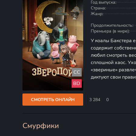
Год выпуска:
Страна:
Жанр:
Продолжительность:
Премьера (в мире):
У коалы Бакстера е
содержит собственн
любил смотреть вес
сплошной хаос. Ух
«звериные» развле
CC
диктуют свои прави
BD
в любимый театр, 
за экранами телев
СМОТРЕТЬ ОНЛАЙН
3 284
0
Смурфики
80