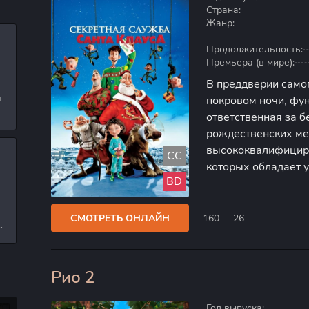
Страна:
Жанр:
Продолжительность:
Премьера (в мире):
В преддверии само
и
покровом ночи, фу
ответственная за 
л
рождественских ме
высококвалифицир
CC
которых обладает 
и
BD
ежедневно сталкив
координации доста
безопасности
СМОТРЕТЬ ОНЛАЙН
160
26
е
Рио 2
60
Год выпуска: