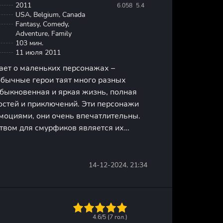
2011
6.058
5.4
USA, Belgium, Canada
Fantasy, Comedy,
Adventure, Family
103 мин.
11 июля 2011
ает о маленьких персонажах –
обычные герои таят много разных
обыкновенная и яркая жизнь, полная
стей и приключений. Эти персонажи
моциями, они очень впечатлительны.
твом для смурфиков является их
сть главная задача – «посеять» на
я этого они готовы преодолеть
14-12-2024, 21:34
1
2
3
4
5
4.6/5 (
7
гол.)