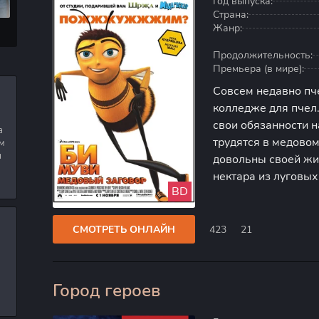
Год выпуска:
Страна:
Жанр:
Продолжительность:
Премьера (в мире):
Совсем недавно пч
колледже для пчел.
свои обязанности н
а
трудятся в медовом
м
я
довольны своей жи
нектара из луговых 
BD
мечтать о чем-то б
мирном существова
СМОТРЕТЬ ОНЛАЙН
423
21
Город героев
100