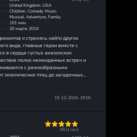
United Kingdom, USA
Children, Comedy, Music,
Musical, Adventure, Family
101 мин.
20 марта 2014
ризонтов и стремясь найти других
его вида, главные герои вместе с
ся в сердце густых амазонских
шествие полно неожиданных встреч и
алкиваются с разнообразными
от экзотических птиц до загадочных
 богатстве и сложности экосистемы, а
ознавать важность сохранения
15-12-2024, 19:16
1
2
3
4
5
5/5 (
1
гол.)