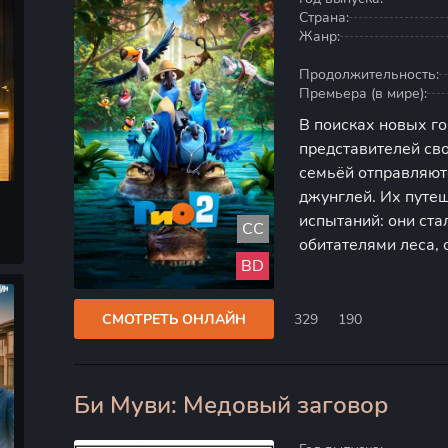
Страна:
Жанр:
Продолжительность:
Премьера (в мире):
В поисках новых го
представителей сво
семьёй отправляют
джунглей. Их путе
испытаний: они ст
CC
обитателями леса, 
BD
животных, узнают о
также начинают ос
СМОТРЕТЬ ОНЛАЙН
329
190
Би Муви: Медовый заговор
100