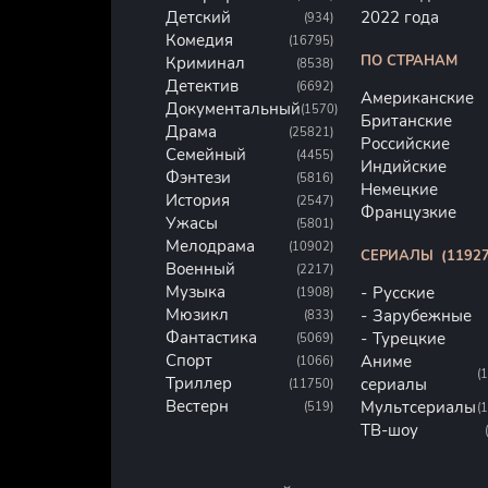
Детский
2022 года
(934)
Комедия
(16795)
ПО СТРАНАМ
Криминал
(8538)
Детектив
(6692)
Американские
Документальный
(1570)
Британские
Драма
(25821)
Российские
Семейный
(4455)
Индийские
Фэнтези
(5816)
Немецкие
История
(2547)
Французкие
Ужасы
(5801)
Мелодрама
(10902)
СЕРИАЛЫ
(11927
Военный
(2217)
Музыка
Русские
(1908)
Мюзикл
Зарубежные
(833)
Фантастика
Турецкие
(5069)
Спорт
Аниме
(1066)
(
Триллер
сериалы
(11750)
Вестерн
Мультсериалы
(519)
(
ТВ-шоу