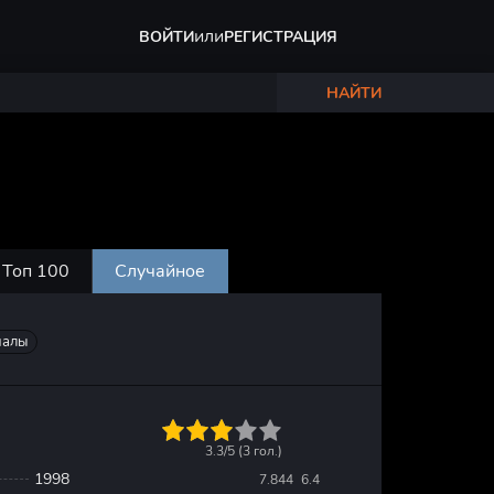
или
ВОЙТИ
РЕГИСТРАЦИЯ
НАЙТИ
Топ 100
Случайное
иалы
1
2
3
4
5
3.3/5 (
3
гол.)
1998
7.844
6.4