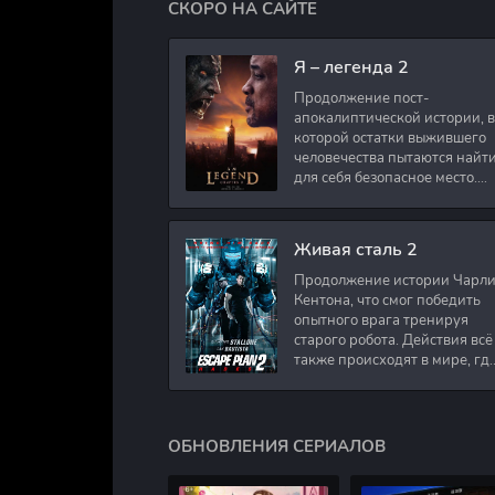
СКОРО НА САЙТЕ
Я – легенда 2
Продолжение пост-
апокалиптической истории, в
которой остатки выжившего
человечества пытаются найт
для себя безопасное место.
Подполковник Роберт Невил
работал в медицинском
секторе и проживает в
Живая сталь 2
Продолжение истории Чарл
Кентона, что смог победить
опытного врага тренируя
старого робота. Действия всё
также происходят в мире, гд
в будущем появились
развлечения для
человечества. Таким
ОБНОВЛЕНИЯ СЕРИАЛОВ