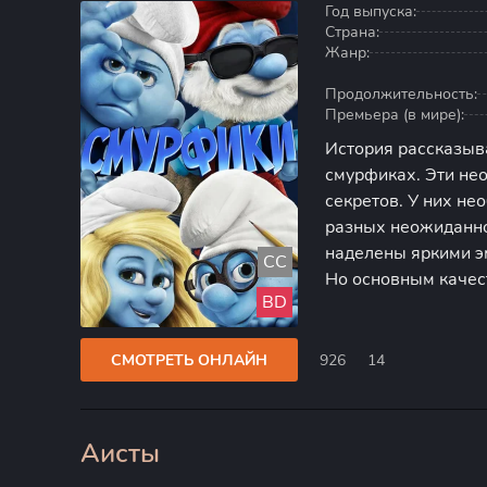
Год выпуска:
Страна:
Жанр:
Продолжительность:
Премьера (в мире):
История рассказыв
смурфиках. Эти не
секретов. У них не
разных неожиданно
наделены яркими э
CC
Но основным качес
BD
дружба. У друзей е
планете добро и дл
СМОТРЕТЬ ОНЛАЙН
926
14
Аисты
100