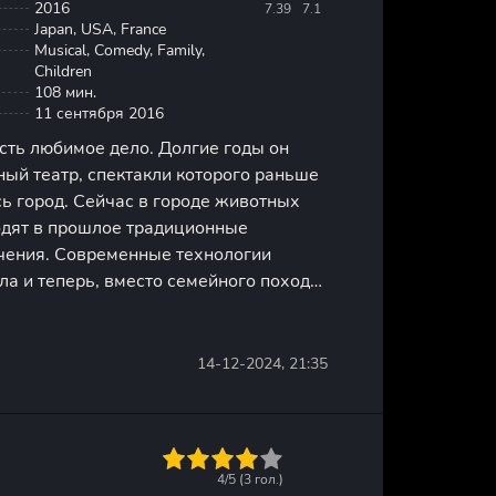
2016
7.39
7.1
Japan, USA, France
Musical, Comedy, Family,
Children
108 мин.
11 сентября 2016
сть любимое дело. Долгие годы он
ый театр, спектакли которого раньше
ь город. Сейчас в городе животных
одят в прошлое традиционные
чения. Современные технологии
ла и теперь, вместо семейного похода
звери предпочитают проводить время
изоров или смартфонов.
14-12-2024, 21:35
1
2
3
4
5
4/5 (
3
гол.)