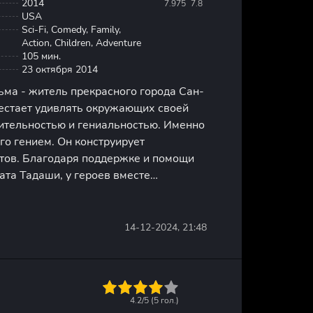
2014
7.975
7.8
USA
Sci-Fi, Comedy, Family,
Action, Children, Adventure
105 мин.
23 октября 2014
ьма - житель прекрасного города Сан-
естает удивлять окружающих своей
ительностью и гениальностью. Именно
его гением. Он конструирует
тов. Благодаря поддержке и помощи
ата Тадаши, у героев вместе
ать в жизнь самые гениальные идеи.
в является студентом
14-12-2024, 21:48
1
2
3
4
5
4.2/5 (
5
гол.)