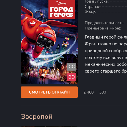
Год выпуска:
Страна:
Жанр:
Продолжительность:
Премьера (в мире):
Главный герой фил
Францтокио не пер
природной сообраз
поэтому все зовут 
механических робо
CC
своего старшего бр
BD
получается воплощ
Старший из братье
СМОТРЕТЬ ОНЛАЙН
2 468
300
Зверопой
80