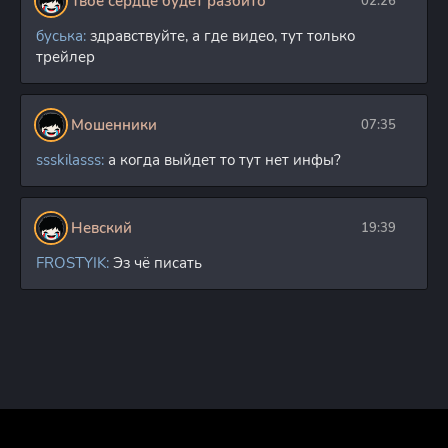
Твое сердце будет разбито
02:26
буська:
здравствуйте, а где видео, тут только
трейлер
Мошенники
07:35
ssskilasss:
а когда выйдет то тут нет инфы?
Невский
19:39
FROSTYIK:
Эз чё писать