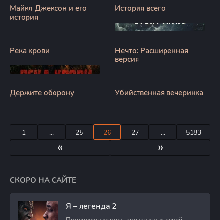
Майкл Джексон и его
История всего
история
Река крови
Нечто: Расширенная
версия
Держите оборону
Убийственная вечеринка
1
...
25
26
27
...
5183
«
»
СКОРО НА САЙТЕ
Я – легенда 2