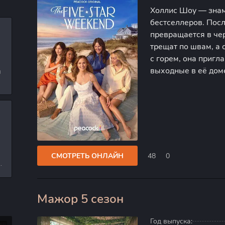
Холлис Шоу — знам
бестселлеров. Пос
превращается в че
трещат по швам, а 
с горем, она приг
выходные в её доме
и
Холлис приезжают 
л
университетская п
и
СМОТРЕТЬ ОНЛАЙН
48
0
е
Мажор 5 сезон
100
Год выпуска: