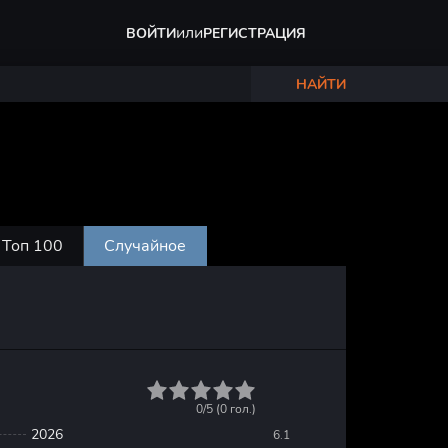
или
ВОЙТИ
РЕГИСТРАЦИЯ
НАЙТИ
Топ 100
Случайное
1
2
3
4
5
0/5 (
0
гол.)
2026
6.1