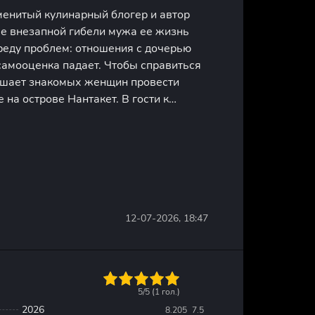
енитый кулинарный блогер и автор
ле внезапной гибели мужа ее жизнь
реду проблем: отношения с дочерью
самооценка падает. Чтобы справиться
лашает знакомых женщин провести
 на острове Нантакет. В гости к
подруга детства Татум Маккензи,
риятельница Дру-Энн Джонс,
12-07-2026, 18:47
1
2
3
4
5
5/5 (
1
гол.)
2026
8.205
7.5