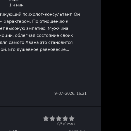
1 ч мин.
тикующий психолог-консультант. Он
м характером. По отношению к
ет высокую эмпатию. Мужчина
моции, облегчая состояние своих
для самого Хвана это становится
ой. Его душевное равновесие
рьезной угрозой после инцидента.
нт в его судьбе появляется человек из
9-07-2026, 15:21
1
2
3
4
5
0/5 (
0
гол.)