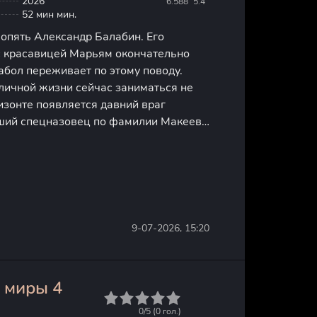
2026
6.588
5.4
52 мин мин.
 опять Александр Балабин. Его
 красавицей Марьям окончательно
абол переживает по этому поводу.
личной жизни сейчас заниматься не
изонте появляется давний враг
ший спецназовец по фамилии Макеев.
ает напряжение, потому что Макеев
ировать ненавистного оппонента.
9-07-2026, 15:20
 миры 4
1
2
3
4
5
0/5 (
0
гол.)