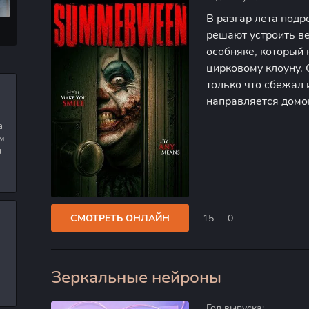
В разгар лета подр
решают устроить в
особняке, который
цирковому клоуну. 
только что сбежал
направляется домой
долгие годы было п
а
незваных гостей, и
м
я
СМОТРЕТЬ ОНЛАЙН
15
0
Зеркальные нейроны
0
Год выпуска: