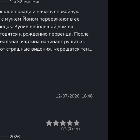
1 ч 32 мин мин.
ошлое позади и начать спокойную
е с мужем Йоном переезжают в ее
родок. Купив небольшой дом на
отовятся к рождению первенца. После
еальная картина начинает рушится.
т страшные видения, мерещатся тени
и пугают странные звуки. Супруг и
происходящее на нервность и
12-07-2026, 18:48
1
2
3
4
5
0/5 (
0
гол.)
2026