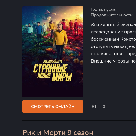
Год выпуска:
Продолжительность:
Знаменитый экипаж
исследование прос
бессменный Кристо
отступать назад не
сталкиваются с пр
Внешние угрозы по
постоянные конфли
придется справлят
СМОТРЕТЬ ОНЛАЙН
281
0
Рик и Морти 9 сезон
0