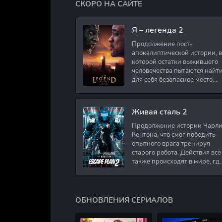
СКОРО НА САЙТЕ
Я – легенда 2
Продолжение пост-
апокалиптической истории, в
которой остатки выжившего
человечества пытаются найт
для себя безопасное место.
Подполковник Роберт Невил
работал в медицинском
секторе и проживает в
Живая сталь 2
Продолжение истории Чарл
Кентона, что смог победить
опытного врага тренируя
старого робота. Действия всё
также происходят в мире, гд
в будущем появились
развлечения для
человечества. Таким
ОБНОВЛЕНИЯ СЕРИАЛОВ