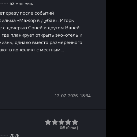
52 мин мин.
ет сразу после событий
ильма «Мажор в Дубае». Игорь
е с дочерью Соней и другом Ваней
 где планирует открыть эко-отель и
жизнь, однако вместо размеренного
ают в конфликт с местным
том, который хочет снести жилой
тельства винодельни. У этого человека
12-07-2026, 18:34
1
2
3
4
5
0/5 (
0
гол.)
2026