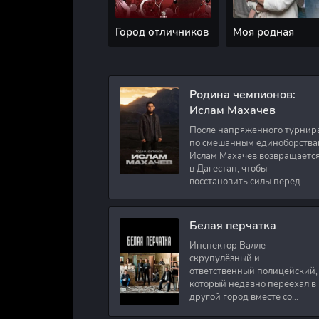
Город отличников
Моя родная
Родина чемпионов:
Ислам Махачев
После напряженного турнир
по смешанным единоборства
Ислам Махачев возвращаетс
в Дагестан, чтобы
восстановить силы перед
следующими боями в UFC.
Вместе с ним приезжают
оператор и интервьюер,
Белая перчатка
Инспектор Валле –
скрупулёзный и
ответственный полицейский,
который недавно переехал в
другой город вместе со
своими сыновьями. В первый