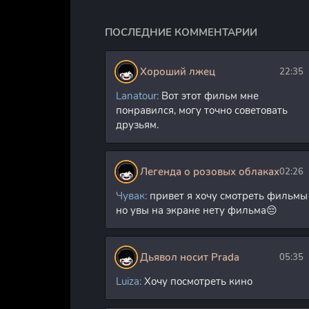
же день на новом месте
работы ему поручают
расследовать
ПОСЛЕДНИЕ КОММЕНТАРИИ
Хороший лжец
22:35
Lanatour:
Вот этот фильм мне
понравился, могу точно советовать
друзьям.
Легенда о розовых облаках
02:26
Чувак:
привет я хочу смотреть фильмы
но увы на экране нету фильма😔
Дьявол носит Prada
05:35
Luiza:
Хочу посмотреть кино