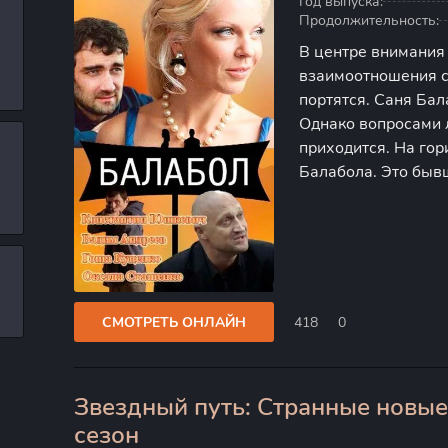
Год выпуска:
Продолжительность:
В центре внимания
взаимоотношения с
портятся. Саня Бал
Однако вопросами 
приходится. На гор
Балабола. Это быв
Между ними нараст
намерен дискредит
СМОТРЕТЬ ОНЛАЙН
418
0
Звездный путь: Странные новые
0
сезон