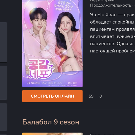
Продолжительность:
Ча Ын Хван — прак
обладает спокойны
пациентам проявля
впитывает чужие э
пациентов. Однако 
настоящей проблем
оказывается под се
Именно в этот моме
СМОТРЕТЬ ОНЛАЙН
59
0
Балабол 9 сезон
0