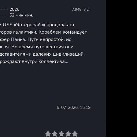
2026
7.948
8.2
52 мин мин.
 USS «Энтерпрайз» продолжает
торов галактики. Кораблем командует
фер Пайка. Путь непростой, но
льзя. Во время путешествия они
едставителями далеких цивилизаций.
рождают внутри коллектива
кты и стычки. Всем членам команды
ься с внутренними демонами, чтобы
9-07-2026, 15:19
1
2
3
4
5