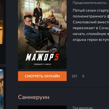
Продолжительность:
Пятый сезон старту
полнометражного ф
Соколовский вмест
переезжает в Сочи,
начать спокойную 
отдыха герои вступ
влиятельным банди
квартал ради строи
есть
СМОТРЕТЬ ОНЛАЙН
257
0
Саммеруин
0
Год выпуска: