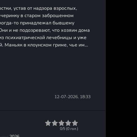
остки, устав от надзора взрослых,
ечеринку в старом заброшенном
 когда-то принадлежал бывшему
Они и не подозревают, что хозяин дома
 из психиатрической лечебницы и уже
. Маньяк в клоунском гриме, чье имя
од запретом, начинает охоту на
 беззаботная тусовка
12-07-2026, 18:33
1
2
3
4
5
0/5 (
0
гол.)
2026