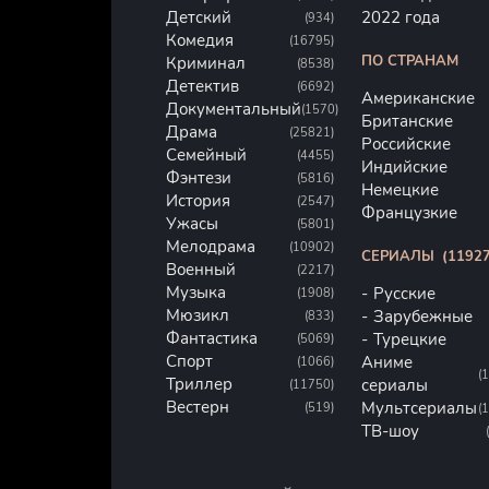
Детский
2022 года
(934)
Комедия
(16795)
ПО СТРАНАМ
Криминал
(8538)
Детектив
(6692)
Американские
Документальный
(1570)
Британские
Драма
(25821)
Российские
Семейный
(4455)
Индийские
Фэнтези
(5816)
Немецкие
История
(2547)
Французкие
Ужасы
(5801)
Мелодрама
(10902)
СЕРИАЛЫ
(11927
Военный
(2217)
Музыка
Русские
(1908)
Мюзикл
Зарубежные
(833)
Фантастика
Турецкие
(5069)
Спорт
Аниме
(1066)
(
Триллер
сериалы
(11750)
Вестерн
Мультсериалы
(519)
(
ТВ-шоу