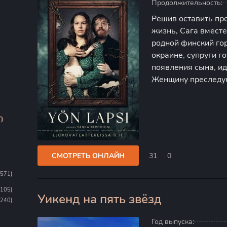
Продолжительность:
Решив оставить пр
жизнь, Сага вмест
родной финский го
окраине, супруги г
появления сына, ид
Женщину преследую
неизвестного дитя 
соседи списывают 
)
СМОТРЕТЬ ОНЛАЙН
31
0
1571)
1105)
Уикенд на пять звёзд
0
(240)
Год выпуска: