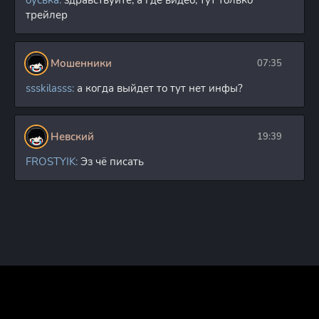
буська:
здравствуйте, а где видео, тут только
трейлер
Мошенники
07:35
ssskilasss:
а когда выйдет то тут нет инфы?
Невский
19:39
FROSTYIK:
Эз чё писать