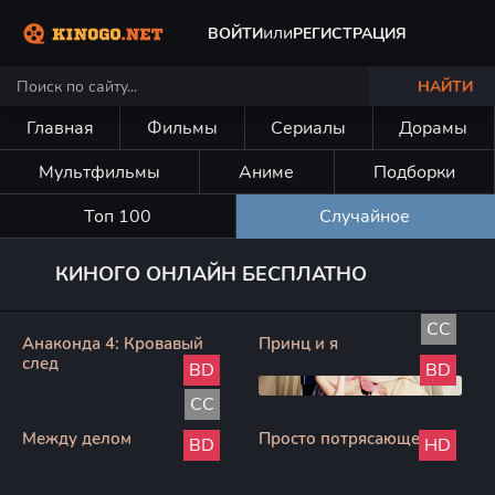
или
ВОЙТИ
РЕГИСТРАЦИЯ
НАЙТИ
Главная
Фильмы
Сериалы
Дорамы
Мультфильмы
Аниме
Подборки
Топ 100
Случайное
КИНОГО ОНЛАЙН БЕСПЛАТНО
CC
Анаконда 4: Кровавый
Принц и я
след
BD
BD
CC
Между делом
Просто потрясающе
BD
HD