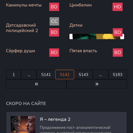
Каникулы мечты
Цимбелин
BD
HD
CC
Детсадовский
Детки
полицейский 2
BD
BD
Сёрфер души
Пятая власть
BD
BD
1
...
5141
5142
5143
...
5183
«
»
СКОРО НА САЙТЕ
Я – легенда 2
Продолжение пост-апокалиптической