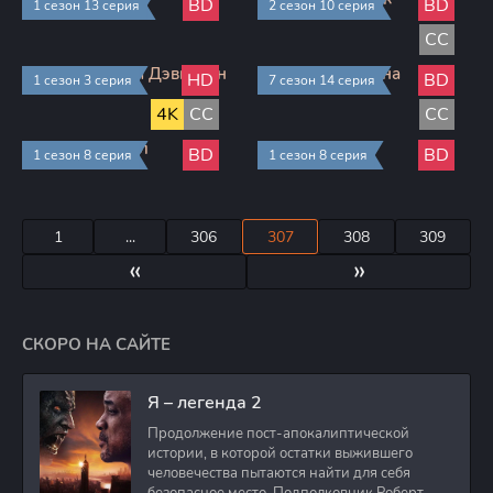
BD
BD
1 сезон 13 серия
2 сезон 10 серия
CC
Харли и братья Дэвидсон
Детство Шелдона
HD
BD
1 сезон 3 серия
7 сезон 14 серия
4K
CC
CC
Задача трёх тел
Уэнсдэй
BD
BD
1 сезон 8 серия
1 сезон 8 серия
1
...
306
307
308
309
«
»
СКОРО НА САЙТЕ
Я – легенда 2
Продолжение пост-апокалиптической
истории, в которой остатки выжившего
человечества пытаются найти для себя