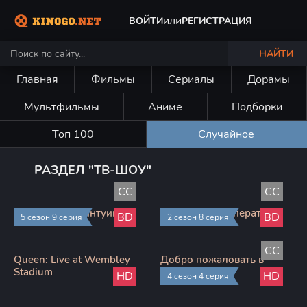
или
ВОЙТИ
РЕГИСТРАЦИЯ
НАЙТИ
Главная
Фильмы
Сериалы
Дорамы
Мультфильмы
Аниме
Подборки
Топ 100
Случайное
РАЗДЕЛ "ТВ-ШОУ"
CC
CC
Музыкальная интуиция
Сокровища императора
BD
BD
5 сезон 9 серия
2 сезон 8 серия
CC
Queen: Live at Wembley
Добро пожаловать в
Stadium
Рексэм
HD
HD
4 сезон 4 серия