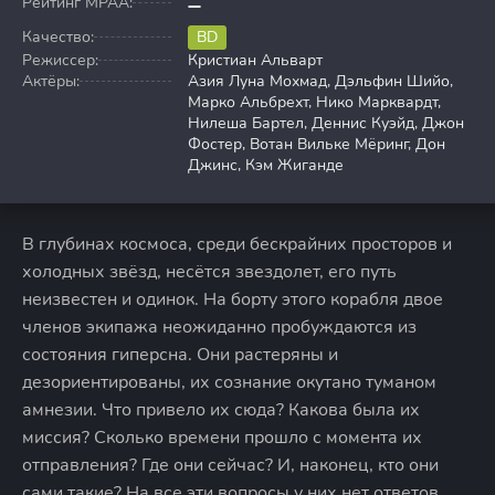
Рейтинг MPAA:
Качество:
BD
Режиссер:
Кристиан Альварт
Актёры:
Азия Луна Мохмад, Дэльфин Шийо,
Марко Альбрехт, Нико Марквардт,
Нилеша Бартел, Деннис Куэйд, Джон
Фостер, Вотан Вильке Мёринг, Дон
Джинс, Кэм Жиганде
В глубинах космоса, среди бескрайних просторов и
холодных звёзд, несётся звездолет, его путь
неизвестен и одинок. На борту этого корабля двое
членов экипажа неожиданно пробуждаются из
состояния гиперсна. Они растеряны и
дезориентированы, их сознание окутано туманом
амнезии. Что привело их сюда? Какова была их
миссия? Сколько времени прошло с момента их
отправления? Где они сейчас? И, наконец, кто они
сами такие? На все эти вопросы у них нет ответов.