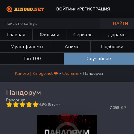
или
ВОЙТИ
РЕГИСТРАЦИЯ
НАЙТИ
Главная
Фильмы
Сериалы
Дорамы
Мультфильмы
Аниме
Подборки
Топ 100
Случайное
Киного | Kinogo.net ❤️
»
Фильмы
» Пандорум
Пандорум
Pandorum
5
4.9/5 (
8
гол.)
7.058
6.7