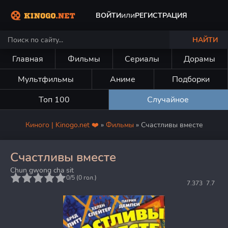
или
ВОЙТИ
РЕГИСТРАЦИЯ
НАЙТИ
Главная
Фильмы
Сериалы
Дорамы
Мультфильмы
Аниме
Подборки
Топ 100
Случайное
Киного | Kinogo.net ❤️
»
Фильмы
» Счастливы вместе
Счастливы вместе
Chun gwong cha sit
5
0/5 (
0
гол.)
7.373
7.7