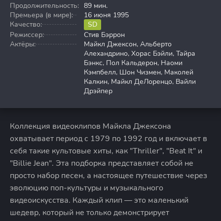
Продолжительность:
89 мин.
Премьера (в мире):
16 июня 1995
Качество:
SD
Режиссер:
Стив Бэррон
Актёры:
Майкл Джексон, Альберто
Алехандрино, Хорас Бэйли, Тайра
Бэнкс, Пол Кальдерон, Наоми
Кэмпбелл, Шон Чизмен, Маколей
Калкин, Майкл ДеЛоренцо, Вайли
Дрэйпер
Коллекция видеоклипов Майкла Джексона
охватывает период с 1979 по 1992 год и включает в
себя такие культовые хиты, как "Thriller", "Beat It" и
"Billie Jean". Эта подборка представляет собой не
просто набор песен, а настоящее путешествие через
эволюцию поп-культуры и музыкального
видеоискусства. Каждый клип — это маленький
шедевр, который не только демонстрирует