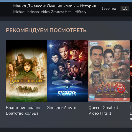
Майкл Джексон: Лучшие клипы – История
1995 год
5/5
Michael Jackson: Video Greatest Hits - HIStory
РЕКОМЕНДУЕМ ПОСМОТРЕТЬ
Властелин колец:
Звездный путь
Queen: Greatest
Т
Братство кольца
Video Hits 1
л