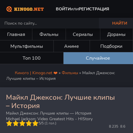
или
ВОЙТИ
РЕГИСТРАЦИЯ
НАЙТИ
Главная
Фильмы
Сериалы
Дорамы
Мультфильмы
Аниме
Подборки
Топ 100
Случайное
Киного | Kinogo.net ❤️
»
Фильмы
» Майкл Джексон:
Лучшие клипы – История
Майкл Джексон: Лучшие клипы
– История
Майкл Джексон: Лучшие клипы — История
Michael Jackson: Video Greatest Hits - HIStory
5
5/5 (
1
гол.)
8.235
8.6