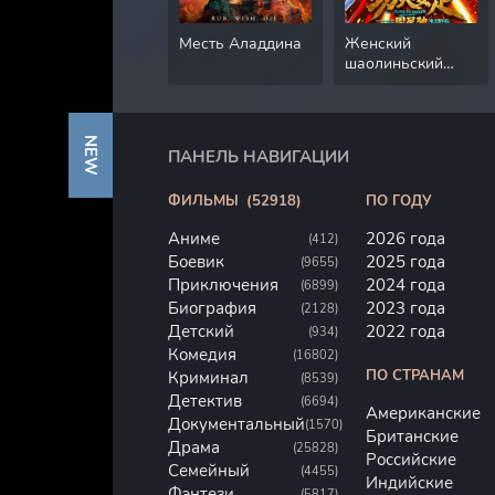
Месть Аладдина
Женский
шаолиньский
футбол
NEW
ПАНЕЛЬ НАВИГАЦИИ
ФИЛЬМЫ
(52918)
ПО ГОДУ
Аниме
2026 года
(412)
Боевик
2025 года
(9655)
Приключения
2024 года
(6899)
Биография
2023 года
(2128)
Детский
2022 года
(934)
Комедия
(16802)
ПО СТРАНАМ
Криминал
(8539)
Детектив
(6694)
Американские
Документальный
(1570)
Британские
Драма
(25828)
Российские
Семейный
(4455)
Индийские
Фэнтези
(5817)