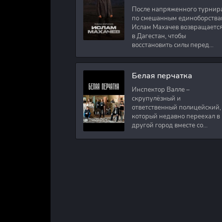
После напряженного турнир
по смешанным единоборства
Ислам Махачев возвращаетс
в Дагестан, чтобы
восстановить силы перед
следующими боями в UFC.
Вместе с ним приезжают
оператор и интервьюер,
Белая перчатка
Инспектор Валле –
скрупулёзный и
ответственный полицейский,
который недавно переехал в
другой город вместе со
своими сыновьями. В первый
же день на новом месте
работы ему поручают
расследовать