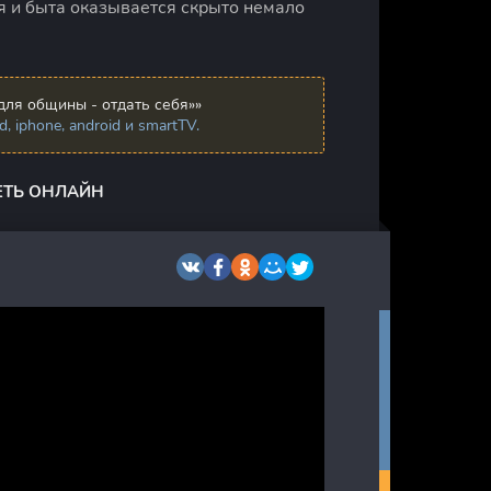
 и быта оказывается скрыто немало
для общины - отдать себя»»
 iphone, android и smartTV.
ЕТЬ ОНЛАЙН