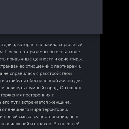
агедию, которая наложила серьезный
м. После потери жены он испытывает
еть привычные ценности и ориентиры.
страиванию отношений с партнерами,
 не справилась с расстройством
а и атрибуты обеспеченной жизни для
ши покинуть шумный город. Он нашел
вторжения посторонних и
 его пути встречается женщина,
 от внешнего мира территории.
и новый смысл существования, но в
нных иллюзий и страхов. За внешней