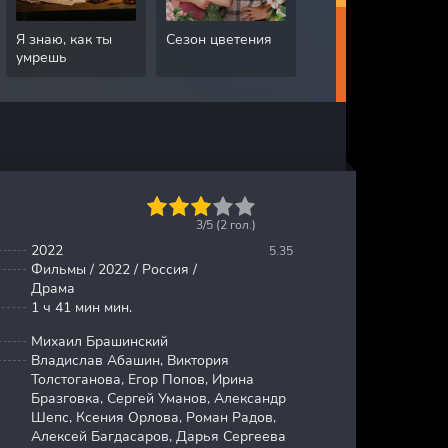
Я знаю, как ты
Сезон цветения
Грязная работа
умрешь
1
2
3
4
5
3/5 (
2
гол.)
2022
5.35
Фильмы / 2022 / Россия /
Драма
1 ч 41 мин мин.
Михаил Брашинский
Владислав Абашин, Виктория
Толстоганова, Егор Попов, Ирина
Бразговка, Сергей Уманов, Александр
Шепс, Ксения Орлова, Роман Радов,
Алексей Багдасаров, Дарья Сергеева