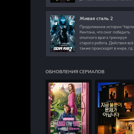
Подполковник Роберт Невил
работал в медицинском
секторе и проживает в
Живая сталь 2
Продолжение истории Чарл
Кентона, что смог победить
опытного врага тренируя
старого робота. Действия всё
также происходят в мире, гд
в будущем появились
развлечения для
человечества. Таким
ОБНОВЛЕНИЯ СЕРИАЛОВ