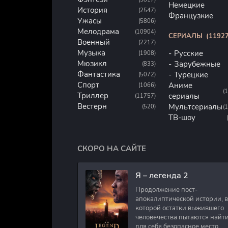
Немецкие
История
(2547)
Французкие
Ужасы
(5806)
Мелодрама
(10904)
СЕРИАЛЫ
(11927
Военный
(2217)
Музыка
Русские
(1908)
Мюзикл
Зарубежные
(833)
Фантастика
Турецкие
(5072)
Спорт
Аниме
(1066)
(
Триллер
сериалы
(11757)
Вестерн
Мультсериалы
(520)
(
ТВ-шоу
СКОРО НА САЙТЕ
Я – легенда 2
Продолжение пост-
апокалиптической истории, в
которой остатки выжившего
человечества пытаются найт
для себя безопасное место.