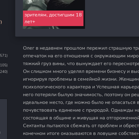
зрителям, достигшим 18
лет+
)
Олег в недавнем прошлом пережил страшную тр
отпечаток на его отношения с окружающим миро
1571)
тяжкий груз вины, что вынуждает его пересмотр
1105)
Он слишком много уделял времени бизнесу и вы
(240)
игнорируя проблемы в семейной жизни. Женщина
психологического характера и Успешная карьер
него потеряли былую значимость, поэтому он ре
идеальное место, где можно было не опасаться 
почувствовать единение с природой. Однажды на
состоящая в общине и живущая на отгороженной
Сектанты пытаются сбежать от проблем и обрест
и
конечном итоге оказываются в ловушке собстве