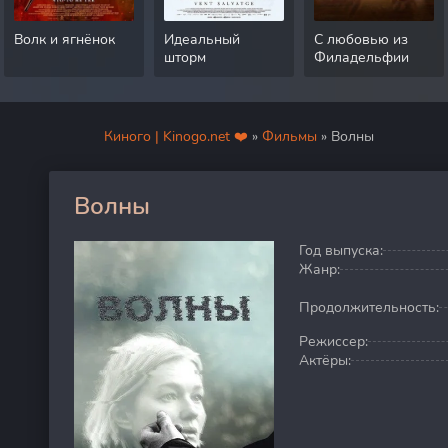
Волк и ягнёнок
Идеальный
С любовью из
шторм
Филадельфии
Киного | Kinogo.net ❤️
»
Фильмы
» Волны
Волны
60
Год выпуска:
Жанр:
Продолжительность:
Режиссер:
Актёры: