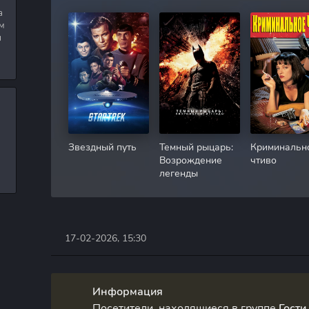
а
м
я
Звездный путь
Темный рыцарь:
Криминальн
Возрождение
чтиво
легенды
17-02-2026, 15:30
Информация
Посетители, находящиеся в группе
Гости