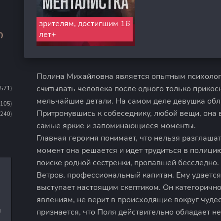
зрителям, достигшим 16
лет+
)
Полина Михайловна является опытным психолого
считывать человека после одного только прикос
1571)
мельчайшие детали. На самом деле девушка обл
1105)
Притронувшись к собеседнику, любой вещи, она 
(240)
самые яркие и запоминающиеся моменты.
Главная героиня понимает, что нельзя разглаша
момент она решается и идет трудиться в полици
поиске родной сестренки, пропавшей бесследно.
Ветров, профессиональный капитан. Ему удаетс
выступает настоящим скептиком. Он категорично
явлениям, не верит в происходящие вокруг чудес
и
признается, что Поля действительно обладает 