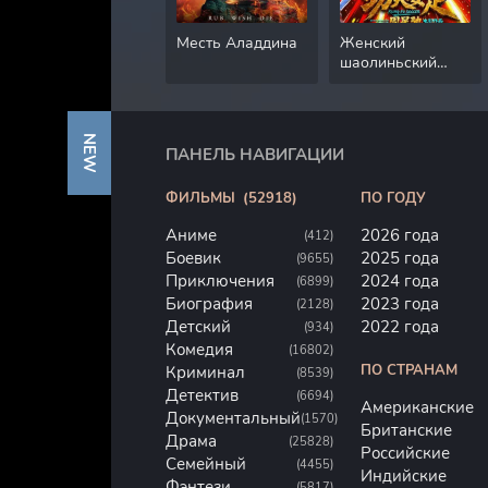
Месть Аладдина
Женский
шаолиньский
футбол
NEW
ПАНЕЛЬ НАВИГАЦИИ
ФИЛЬМЫ
(52918)
ПО ГОДУ
Аниме
2026 года
(412)
Боевик
2025 года
(9655)
Приключения
2024 года
(6899)
Биография
2023 года
(2128)
Детский
2022 года
(934)
Комедия
(16802)
ПО СТРАНАМ
Криминал
(8539)
Детектив
(6694)
Американские
Документальный
(1570)
Британские
Драма
(25828)
Российские
Семейный
(4455)
Индийские
Фэнтези
(5817)