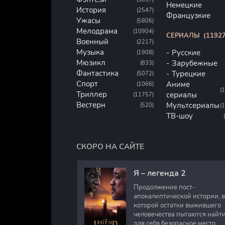
Немецкие
История
(2547)
Французкие
Ужасы
(5806)
Мелодрама
(10904)
СЕРИАЛЫ
(11927
Военный
(2217)
Музыка
Русские
(1908)
Мюзикл
Зарубежные
(833)
Фантастика
Турецкие
(5072)
Спорт
Аниме
(1066)
(
Триллер
сериалы
(11757)
Вестерн
Мультсериалы
(520)
(
ТВ-шоу
СКОРО НА САЙТЕ
Я – легенда 2
Продолжение пост-
апокалиптической истории, в
которой остатки выжившего
человечества пытаются найт
для себя безопасное место.