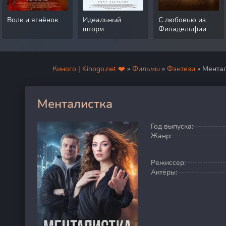
Волк и ягнёнок
Идеальный
С любовью из
шторм
Филадельфии
Киного | Kinogo.net ❤️
»
Фильмы
»
Фэнтези
» Мента
Менталистка
40
Год выпуска:
Жанр:
Режиссер:
Актёры: