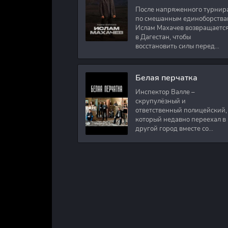
После напряженного турнир
по смешанным единоборства
Ислам Махачев возвращаетс
в Дагестан, чтобы
восстановить силы перед
следующими боями в UFC.
Вместе с ним приезжают
оператор и интервьюер,
Белая перчатка
Инспектор Валле –
скрупулёзный и
ответственный полицейский,
который недавно переехал в
другой город вместе со
своими сыновьями. В первый
же день на новом месте
работы ему поручают
расследовать