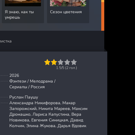
Я знаю, как ты
Сезон цветения
Грязная работа
умрешь
листка
1
2
3
4
5
1.5/5 (
2
гол.)
2026
Фэнтези / Мелодрама /
Сериалы / Россия
Руслан Паушу
Александра Никифорова, Макар
Запорожский, Никита Мареев, Максим
Дромашко, Лариса Капустина, Вера
Новикова, Евгения Синицкая, Давид
Колчин, Элина Жукова, Дарья Вдовик