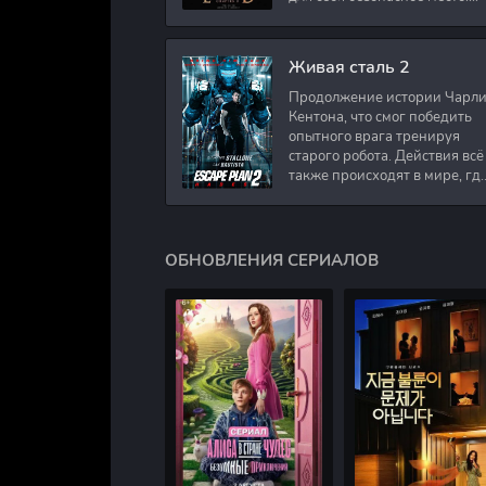
Подполковник Роберт Невил
работал в медицинском
секторе и проживает в
Живая сталь 2
Продолжение истории Чарл
Кентона, что смог победить
опытного врага тренируя
старого робота. Действия всё
также происходят в мире, гд
в будущем появились
развлечения для
человечества. Таким
ОБНОВЛЕНИЯ СЕРИАЛОВ