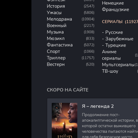
Немецкие
История
(2547)
Французкие
Ужасы
(5806)
Мелодрама
(10904)
СЕРИАЛЫ
(11927
Военный
(2217)
Музыка
Русские
(1908)
Мюзикл
Зарубежные
(833)
Фантастика
Турецкие
(5072)
Спорт
Аниме
(1066)
(
Триллер
сериалы
(11757)
Вестерн
Мультсериалы
(520)
(
ТВ-шоу
СКОРО НА САЙТЕ
Я – легенда 2
Продолжение пост-
апокалиптической истории, в
которой остатки выжившего
человечества пытаются найт
для себя безопасное место.