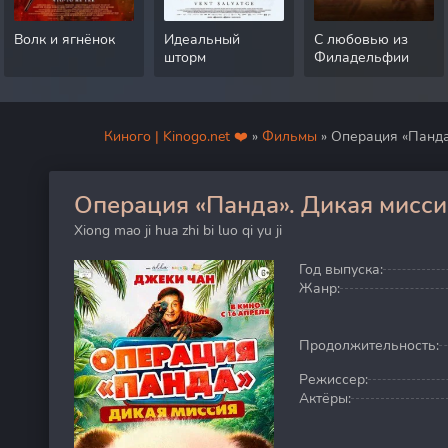
Волк и ягнёнок
Идеальный
С любовью из
шторм
Филадельфии
Киного | Kinogo.net ❤️
»
Фильмы
» Операция «Панда
Операция «Панда». Дикая мисси
20
Xiong mao ji hua zhi bi luo qi yu ji
Год выпуска:
Жанр:
Продолжительность:
Режиссер:
Актёры: