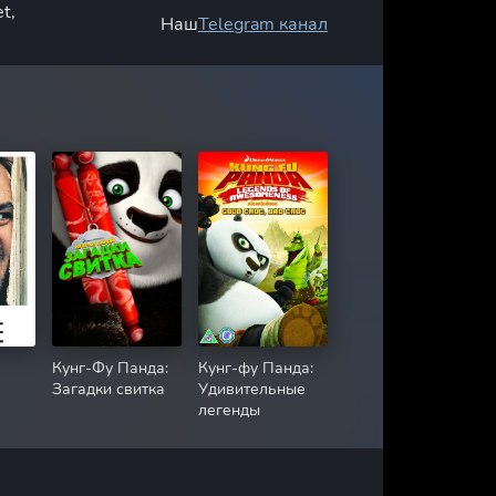
t,
Наш
Telegram канал
Кунг-Фу Панда:
Кунг-фу Панда:
Загадки свитка
Удивительные
легенды