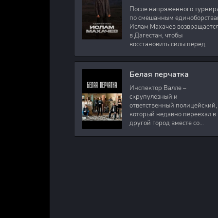
После напряженного турнир
по смешанным единоборства
Ислам Махачев возвращаетс
в Дагестан, чтобы
восстановить силы перед
следующими боями в UFC.
Вместе с ним приезжают
оператор и интервьюер,
Белая перчатка
Инспектор Валле –
скрупулёзный и
ответственный полицейский,
который недавно переехал в
другой город вместе со
своими сыновьями. В первый
же день на новом месте
работы ему поручают
расследовать