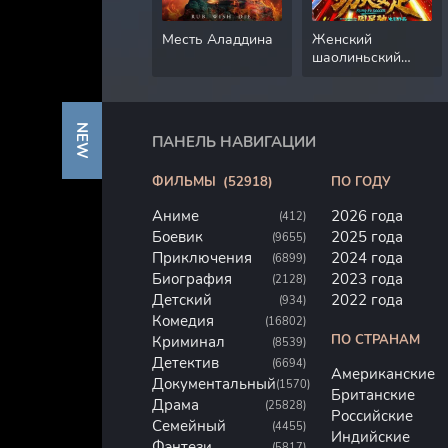
Месть Аладдина
Женский
шаолиньский
футбол
NEW
ПАНЕЛЬ НАВИГАЦИИ
ФИЛЬМЫ
(52918)
ПО ГОДУ
Аниме
2026 года
(412)
Боевик
2025 года
(9655)
Приключения
2024 года
(6899)
Биография
2023 года
(2128)
Детский
2022 года
(934)
Комедия
(16802)
ПО СТРАНАМ
Криминал
(8539)
Детектив
(6694)
Американские
Документальный
(1570)
Британские
Драма
(25828)
Российские
Семейный
(4455)
Индийские
Фэнтези
(5817)