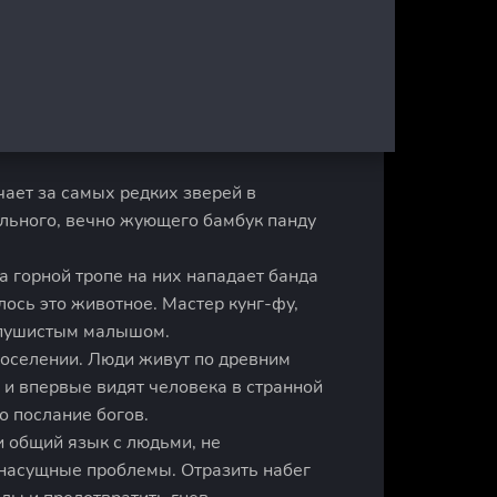
ает за самых редких зверей в
ельного, вечно жующего бамбук панду
а горной тропе на них нападает банда
ось это животное. Мастер кунг-фу,
с пушистым малышом.
оселении. Люди живут по древним
 и впервые видят человека в странной
о послание богов.
ти общий язык с людьми, не
насущные проблемы. Отразить набег