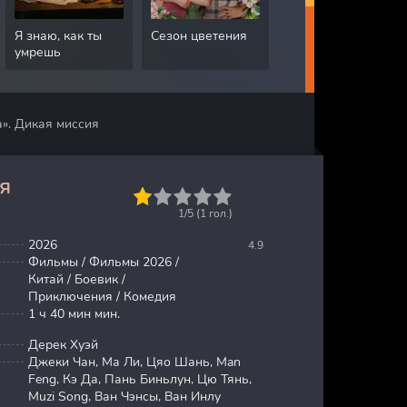
Я знаю, как ты
Сезон цветения
Грязная работа
умрешь
». Дикая миссия
я
1
2
3
4
5
1/5 (
1
гол.)
2026
4.9
Фильмы / Фильмы 2026 /
Китай / Боевик /
Приключения / Комедия
1 ч 40 мин мин.
Дерек Хуэй
Джеки Чан, Ма Ли, Цяо Шань, Man
Feng, Кэ Да, Пань Биньлун, Цю Тянь,
Muzi Song, Ван Чэнсы, Ван Инлу