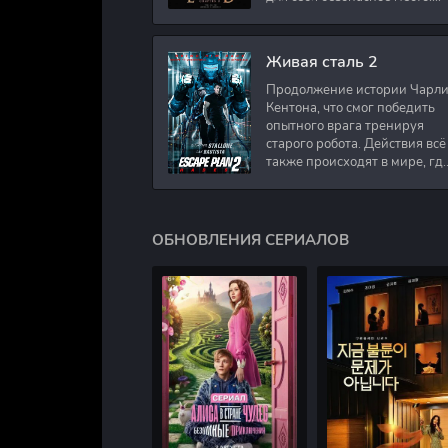
Подполковник Роберт Невил
работал в медицинском
секторе и проживает в
Живая сталь 2
Продолжение истории Чарл
Кентона, что смог победить
опытного врага тренируя
старого робота. Действия всё
также происходят в мире, гд
в будущем появились
развлечения для
человечества. Таким
ОБНОВЛЕНИЯ СЕРИАЛОВ