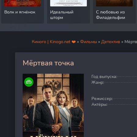
Волк и ягнёнок
Идеальный
С любовью из
шторм
Филадельфии
Киного | Kinogo.net ❤️
»
Фильмы
»
Детектив
» Мёртв
Мёртвая точка
60
Год выпуска:
Жанр:
Режиссер:
Актёры: