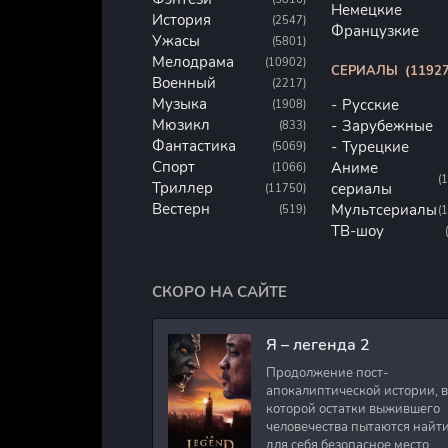
Немецкие
История
(2547)
Французкие
Ужасы
(5801)
Мелодрама
(10902)
СЕРИАЛЫ
(11927
Военный
(2217)
Музыка
Русские
(1908)
Мюзикл
Зарубежные
(833)
Фантастика
Турецкие
(5069)
Спорт
Аниме
(1066)
(
Триллер
сериалы
(11750)
Вестерн
Мультсериалы
(519)
(
ТВ-шоу
СКОРО НА САЙТЕ
Я – легенда 2
Продолжение пост-
апокалиптической истории, в
которой остатки выжившего
человечества пытаются найт
для себя безопасное место.