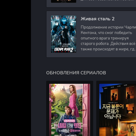
Подполковник Роберт Невил
работал в медицинском
секторе и проживает в
Живая сталь 2
Продолжение истории Чарл
Кентона, что смог победить
опытного врага тренируя
старого робота. Действия всё
также происходят в мире, гд
в будущем появились
развлечения для
человечества. Таким
ОБНОВЛЕНИЯ СЕРИАЛОВ