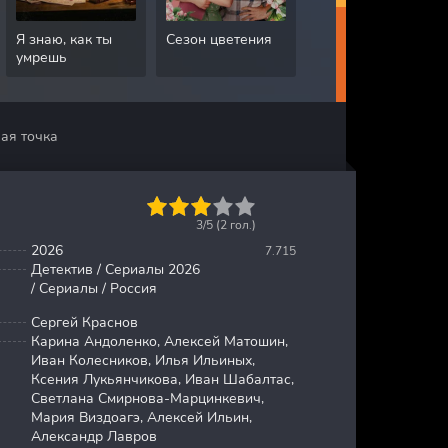
Я знаю, как ты
Сезон цветения
Грязная работа
умрешь
ая точка
1
2
3
4
5
3/5 (
2
гол.)
2026
7.715
Детектив / Сериалы 2026
/ Сериалы / Россия
Сергей Краснов
Карина Андоленко, Алексей Матошин,
Иван Колесников, Илья Ильиных,
Ксения Лукьянчикова, Иван Шабалтас,
Светлана Смирнова-Марцинкевич,
Мария Виздоагэ, Алексей Ильин,
Александр Лавров