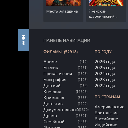
Месть Аладдина
Женский
шаолиньский
футбол
NEW
ПАНЕЛЬ НАВИГАЦИИ
ФИЛЬМЫ
(52918)
ПО ГОДУ
Аниме
2026 года
(412)
Боевик
2025 года
(9651)
Приключения
2024 года
(6898)
Биография
2023 года
(2128)
Детский
2022 года
(934)
Комедия
(16795)
ПО СТРАНАМ
Криминал
(8538)
Детектив
(6692)
Американские
Документальный
(1570)
Британские
Драма
(25821)
Российские
Семейный
(4455)
Индийские
Фэнтези
(5816)