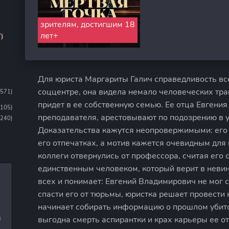
зрителям, достигшим 18
лет+
)
Для юриста Маргариты Галич справедливость вс
соццентре, она видела немало человеческих траг
1571)
придет в ее собственную семью. Ее отца Евгени
1105)
преподавателя, арестовывают по подозрению в у
(240)
Доказательства кажутся неопровержимыми: его 
его отпечатках, а мотив кажется очевидным для 
коллеги отвернулись от профессора, считая его 
единственным человеком, который верит в невин
всех и понимает: Евгений Владимирович не мог 
спасти его от тюрьмы, юристка решает провести
начинает собирать информацию о прошлом убито
и
выгодна смерть аспирантки и крах карьеры ее отц