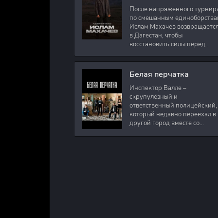
После напряженного турнир
по смешанным единоборства
Ислам Махачев возвращаетс
в Дагестан, чтобы
восстановить силы перед
следующими боями в UFC.
Вместе с ним приезжают
оператор и интервьюер,
Белая перчатка
Инспектор Валле –
скрупулёзный и
ответственный полицейский,
который недавно переехал в
другой город вместе со
своими сыновьями. В первый
же день на новом месте
работы ему поручают
расследовать