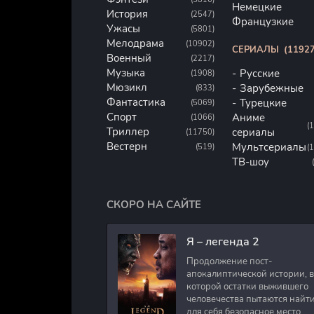
Немецкие
История
(2547)
Французкие
Ужасы
(5801)
Мелодрама
(10902)
СЕРИАЛЫ
(11927
Военный
(2217)
Музыка
Русские
(1908)
Мюзикл
Зарубежные
(833)
Фантастика
Турецкие
(5069)
Спорт
Аниме
(1066)
(
Триллер
сериалы
(11750)
Вестерн
Мультсериалы
(519)
(
ТВ-шоу
СКОРО НА САЙТЕ
Я – легенда 2
Продолжение пост-
апокалиптической истории, в
которой остатки выжившего
человечества пытаются найт
для себя безопасное место.