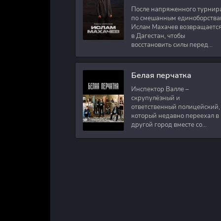
После напряженного турнир
по смешанным единоборства
Ислам Махачев возвращаетс
в Дагестан, чтобы
восстановить силы перед
следующими боями в UFC.
Вместе с ним приезжают
оператор и интервьюер,
Белая перчатка
Инспектор Валле –
скрупулёзный и
ответственный полицейский,
который недавно переехал в
другой город вместе со
своими сыновьями. В первый
же день на новом месте
работы ему поручают
расследовать