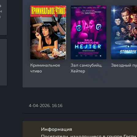
а
м
я
Криминальное
Зал самоубийц.
Звездный пу
чтиво
Хейтер
4-04-2026, 16:16
Информация
Посетители, находящиеся в группе
Гости