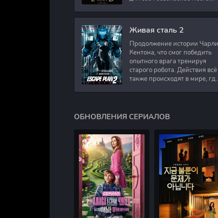
Подполковник Роберт Невил
работал в медицинском
секторе и проживает в
Живая сталь 2
Продолжение истории Чарл
Кентона, что смог победить
опытного врага тренируя
старого робота. Действия всё
также происходят в мире, гд
в будущем появились
развлечения для
человечества. Таким
ОБНОВЛЕНИЯ СЕРИАЛОВ