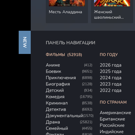
Месть Аладдина
Женский
шаолиньский
футбол
NEW
ПАНЕЛЬ НАВИГАЦИИ
ФИЛЬМЫ
(52918)
ПО ГОДУ
Аниме
2026 года
(412)
Боевик
2025 года
(9651)
Приключения
2024 года
(6898)
Биография
2023 года
(2128)
Детский
2022 года
(934)
Комедия
(16795)
ПО СТРАНАМ
Криминал
(8538)
Детектив
(6692)
Американские
Документальный
(1570)
Британские
Драма
(25821)
Российские
Семейный
(4455)
Индийские
Фэнтези
(5816)