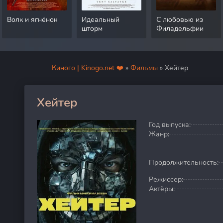
Волк и ягнёнок
Идеальный
С любовью из
шторм
Филадельфии
Киного | Kinogo.net ❤️
»
Фильмы
» Хейтер
Хейтер
0
Год выпуска:
Жанр:
Продолжительность:
Режиссер:
Актёры: