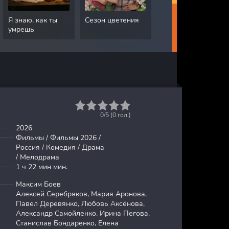
Я знаю, как ты
Сезон цветения
Грязная работа
умрешь
1
2
3
4
5
0/5 (
0
гол.)
2026
Фильмы / Фильмы 2026 /
Россия / Комедия / Драма
/ Мелодрама
1 ч 22 мин мин.
Максим Боев
Алексей Серебряков, Мария Аронова,
Павел Деревянко, Любовь Аксёнова,
Александр Самойленко, Ирина Пегова,
Станислав Бондаренко, Елена