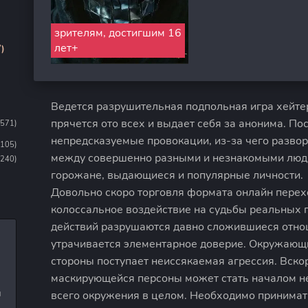
зрителям, достигшим 16
лет+
)
Ведется разрушительная подпольная игра хейте
прячется ото всех и выдает себя за анонима. По
1571)
непредсказуемые провокации, из-за чего разво
1105)
между совершенно разными и незнакомыми людь
(240)
горожане, выдающиеся и популярные личности.
Довольно скоро торговля формата онлайн перех
колоссальное воздействие на судьбы реальных 
действий разрушаются давно сложившиеся отнош
утрачивается элементарное доверие. Окружающие 
стороны поступает неиссякаемая агрессия. Вско
маскирующейся персоны может стать началом н
и
всего окружения в целом. Необходимо принимат