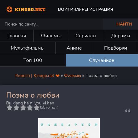
или
ВОЙТИ
РЕГИСТРАЦИЯ
НАЙТИ
Главная
Фильмы
Сериалы
Дорамы
Мультфильмы
Аниме
Подборки
Топ 100
Случайное
Киного | Kinogo.net ❤️
»
Фильмы
» Поэма о любви
Поэма о любви
Bu xiang he ni you yi han
5
0/5 (
0
гол.)
4.4