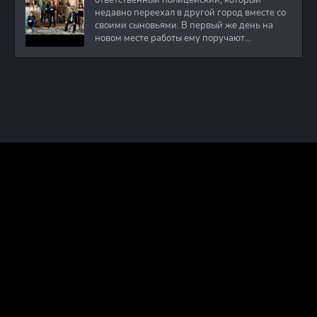
ответственный полицейский, который
недавно переехал в другой город вместе со
своими сыновьями. В первый же день на
новом месте работы ему поручают
расследовать