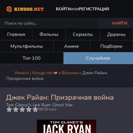
или
ВОЙТИ
РЕГИСТРАЦИЯ
НАЙТИ
Главная
Фильмы
Сериалы
Дорамы
Мультфильмы
Аниме
Подборки
Топ 100
Случайное
Киного | Kinogo.net ❤️
»
Фильмы
» Джек Райан:
Призрачная война
Джек Райан: Призрачная война
Tom Clancy\'s Jack Ryan: Ghost War
5
0/5 (
0
гол.)