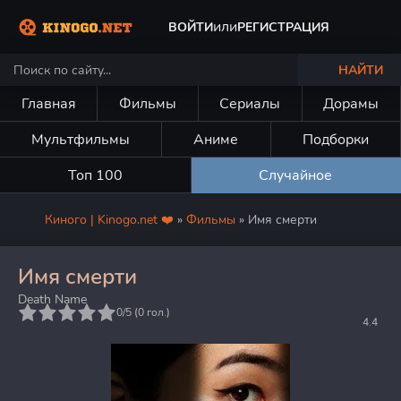
или
ВОЙТИ
РЕГИСТРАЦИЯ
НАЙТИ
Главная
Фильмы
Сериалы
Дорамы
Мультфильмы
Аниме
Подборки
Топ 100
Случайное
Киного | Kinogo.net ❤️
»
Фильмы
» Имя смерти
Имя смерти
Death Name
5
0/5 (
0
гол.)
4.4