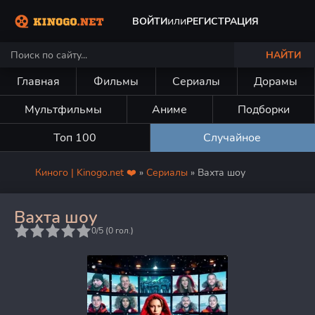
или
ВОЙТИ
РЕГИСТРАЦИЯ
НАЙТИ
Главная
Фильмы
Сериалы
Дорамы
Мультфильмы
Аниме
Подборки
Топ 100
Случайное
Киного | Kinogo.net ❤️
»
Сериалы
» Вахта шоу
Вахта шоу
5
0/5 (
0
гол.)