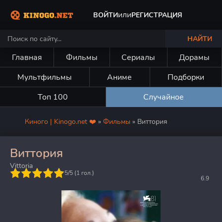
или
ВОЙТИ
РЕГИСТРАЦИЯ
НАЙТИ
Главная
Фильмы
Сериалы
Дорамы
Мультфильмы
Аниме
Подборки
Топ 100
Случайное
Киного | Kinogo.net ❤️
»
Фильмы
» Виттория
Виттория
Vittoria
5
5/5 (
1
гол.)
6.9