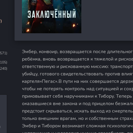
)
Эмбер, конвоир, возвращается после длительно
1571)
ребёнка, вновь возвращается к тяжелой и риско
1105)
ответственную и рискованную миссию: транспорт
(240)
убийцу, готового свидетельствовать против вли
картеля«Пегас».В пути на них совершается дерзк
чтобы не потерять контроль над ситуацией и сох
приковывает себя наручниками к Тибору. Тепер
оказавшиеся вне закона и под прицелом безжал
предстоит скрываться, искать выход из смертель
только внешним врагам, но и собственным стра
Эмбер и Тибором возникает сложная психологич
и