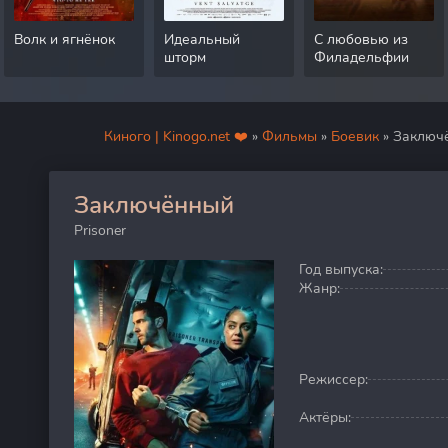
Волк и ягнёнок
Идеальный
С любовью из
шторм
Филадельфии
Киного | Kinogo.net ❤️
»
Фильмы
»
Боевик
» Заключ
Заключённый
0
Prisoner
Год выпуска:
Жанр:
Режиссер:
Актёры: