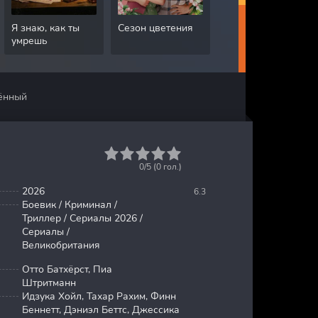
Я знаю, как ты
Сезон цветения
Грязная работа
умрешь
ённый
1
2
3
4
5
0/5 (
0
гол.)
2026
6.3
Боевик / Криминал /
Триллер / Сериалы 2026 /
Сериалы /
Великобритания
Отто Батхёрст, Пиа
Штритманн
Идзука Хойл, Тахар Рахим, Финн
Беннетт, Дэниэл Беттс, Джессика