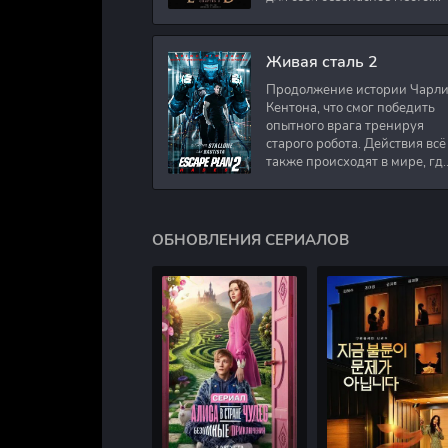
Подполковник Роберт Невил
работал в медицинском
секторе и проживает в
Живая сталь 2
Продолжение истории Чарл
Кентона, что смог победить
опытного врага тренируя
старого робота. Действия всё
также происходят в мире, гд
в будущем появились
развлечения для
человечества. Таким
ОБНОВЛЕНИЯ СЕРИАЛОВ