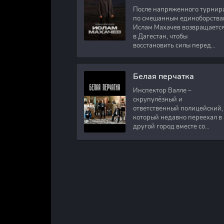
После напряженного турнир
по смешанным единоборства
Ислам Махачев возвращаетс
в Дагестан, чтобы
восстановить силы перед
следующими боями в UFC.
Вместе с ним приезжают
оператор и интервьюер,
Белая перчатка
Инспектор Валле –
скрупулёзный и
ответственный полицейский,
который недавно переехал в
другой город вместе со
своими сыновьями. В первый
же день на новом месте
работы ему поручают
расследовать