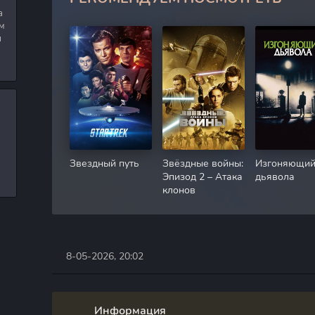
а
м
я
Звездный путь
Звёздные войны:
Изгоняющи
Эпизод 2 – Атака
дьявола
клонов
8-05-2026, 20:02
Информация