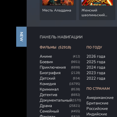
Месть Аладдина
Женский
шаолиньский
футбол
NEW
ПАНЕЛЬ НАВИГАЦИИ
ФИЛЬМЫ
(52918)
ПО ГОДУ
Аниме
2026 года
(412)
Боевик
2025 года
(9651)
Приключения
2024 года
(6898)
Биография
2023 года
(2128)
Детский
2022 года
(934)
Комедия
(16795)
ПО СТРАНАМ
Криминал
(8538)
Детектив
(6692)
Американские
Документальный
(1570)
Британские
Драма
(25821)
Российские
Семейный
(4455)
Индийские
Фэнтези
(5816)