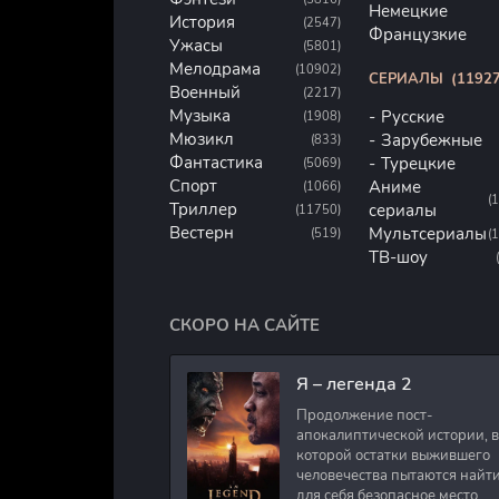
Немецкие
История
(2547)
Французкие
Ужасы
(5801)
Мелодрама
(10902)
СЕРИАЛЫ
(11927
Военный
(2217)
Музыка
Русские
(1908)
Мюзикл
Зарубежные
(833)
Фантастика
Турецкие
(5069)
Спорт
Аниме
(1066)
(
Триллер
сериалы
(11750)
Вестерн
Мультсериалы
(519)
(
ТВ-шоу
СКОРО НА САЙТЕ
Я – легенда 2
Продолжение пост-
апокалиптической истории, в
которой остатки выжившего
человечества пытаются найт
для себя безопасное место.