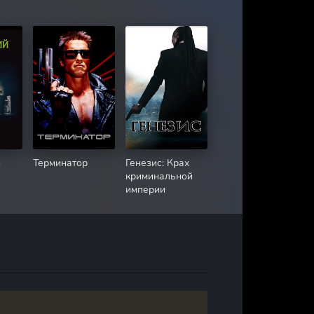
й
Терминатор
Генезис: Крах
криминальной
империи