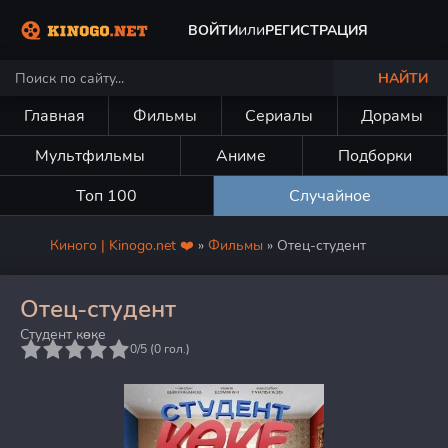
или
ВОЙТИ
РЕГИСТРАЦИЯ
НАЙТИ
Главная
Фильмы
Сериалы
Дорамы
Мультфильмы
Аниме
Подборки
Топ 100
Случайное
Киного | Kinogo.net ❤️
»
Фильмы
» Отец-студент
Отец-студент
Студент көке
5
0/5 (
0
гол.)