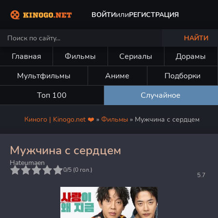
или
ВОЙТИ
РЕГИСТРАЦИЯ
НАЙТИ
Главная
Фильмы
Сериалы
Дорамы
Мультфильмы
Аниме
Подборки
Топ 100
Случайное
Киного | Kinogo.net ❤️
»
Фильмы
» Мужчина с сердцем
Мужчина с сердцем
Hateumaen
5
0/5 (
0
гол.)
5.7