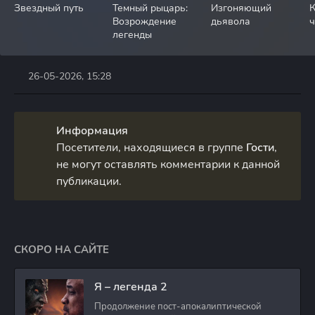
Звездный путь
Темный рыцарь:
Изгоняющий
К
Возрождение
дьявола
легенды
26-05-2026, 15:28
Информация
Посетители, находящиеся в группе
Гости
,
не могут оставлять комментарии к данной
публикации.
СКОРО НА САЙТЕ
Я – легенда 2
Продолжение пост-апокалиптической