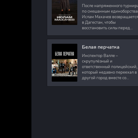
После напряженного турнир
по смешанным единоборства
Ислам Махачев возвращаетс
в Дагестан, чтобы
восстановить силы перед
следующими боями в UFC.
Вместе с ним приезжают
оператор и интервьюер,
Белая перчатка
Инспектор Валле –
скрупулёзный и
ответственный полицейский,
который недавно переехал в
другой город вместе со
своими сыновьями. В первый
же день на новом месте
работы ему поручают
расследовать