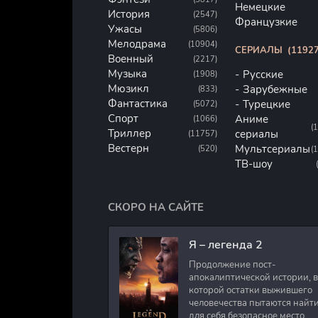
Немецкие
История
(2547)
Французкие
Ужасы
(5806)
Мелодрама
(10904)
СЕРИАЛЫ
(11927
Военный
(2217)
Музыка
Русские
(1908)
Мюзикл
Зарубежные
(833)
Фантастика
Турецкие
(5072)
Спорт
Аниме
(1066)
(
Триллер
сериалы
(11757)
Вестерн
Мультсериалы
(520)
(
ТВ-шоу
СКОРО НА САЙТЕ
Я – легенда 2
Продолжение пост-
апокалиптической истории, в
которой остатки выжившего
человечества пытаются найт
для себя безопасное место.