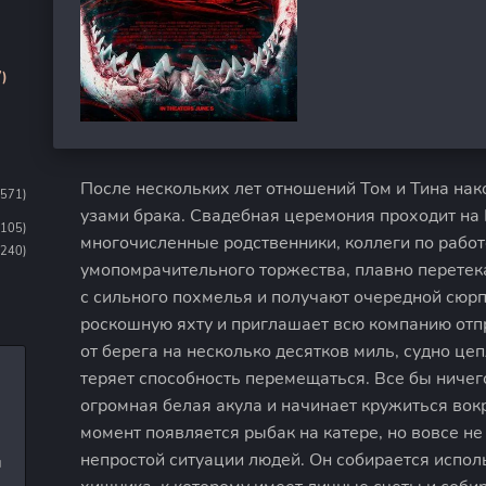
)
После нескольких лет отношений Том и Тина нак
1571)
узами брака. Свадебная церемония проходит на
1105)
многочисленные родственники, коллеги по работ
(240)
умопомрачительного торжества, плавно перетек
с сильного похмелья и получают очередной сюр
роскошную яхту и приглашает всю компанию отп
от берега на несколько десятков миль, судно це
теряет способность перемещаться. Все бы ничег
огромная белая акула и начинает кружиться вокр
момент появляется рыбак на катере, но вовсе не
непростой ситуации людей. Он собирается испол
и