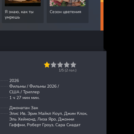
Я знаю, как ты
Сезон цветения
Грязная работа
умрешь
1
2
3
4
5
1/5 (
2
гол.)
2026
Фильмы / Фильмы 2026 /
США / Триллер
1 ч 27 мин мин.
Джонатан Зак
Элис Ив, Эрик Майкл Коул, Джим Клок,
Эль Хеймонд, Лиза Яро, Джонни
Гаффни, Роберт Гроуз, Сара Сиадат