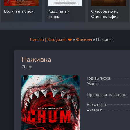
Волк и ягнёнок
Идеальный
С любовью из
шторм
Филадельфии
Киного | Kinogo.net ❤️
»
Фильмы
» Наживка
Наживка
20
Chum
Год выпуска:
Жанр:
Продолжительность:
Режиссер:
Актёры: