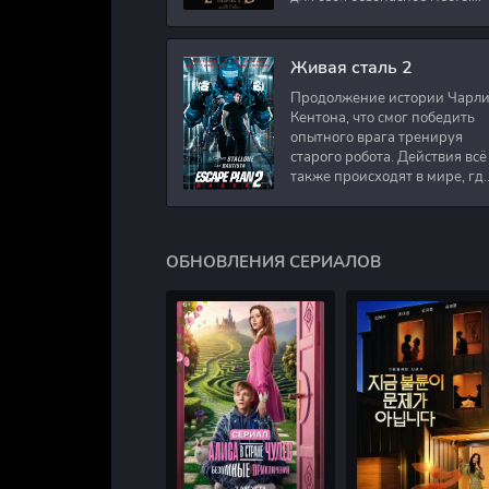
Подполковник Роберт Невил
работал в медицинском
секторе и проживает в
Живая сталь 2
Продолжение истории Чарл
Кентона, что смог победить
опытного врага тренируя
старого робота. Действия всё
также происходят в мире, гд
в будущем появились
развлечения для
человечества. Таким
ОБНОВЛЕНИЯ СЕРИАЛОВ