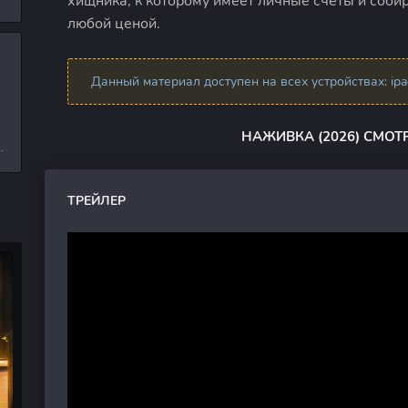
хищника, к которому имеет личные счеты и собир
л
любой ценой.
Данный материал доступен на всех устройствах: ipad,
и
НАЖИВКА (2026) СМОТ
е
ТРЕЙЛЕР