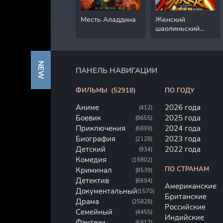
Месть Аладдина
Женский
шаолиньский
футбол
NEW
ПАНЕЛЬ НАВИГАЦИИ
ФИЛЬМЫ
(52918)
ПО ГОДУ
Аниме
2026 года
(412)
Боевик
2025 года
(9655)
Приключения
2024 года
(6899)
Биография
2023 года
(2128)
Детский
2022 года
(934)
Комедия
(16802)
ПО СТРАНАМ
Криминал
(8539)
Детектив
(6694)
Американские
Документальный
(1570)
Британские
Драма
(25828)
Российские
Семейный
(4455)
Индийские
Фэнтези
(5817)