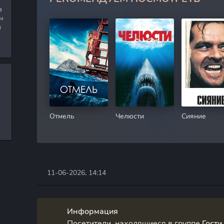
а
м
я
Отмель
Челюсти
Сияние
11-06-2026, 14:14
Информация
Посетители, находящиеся в группе
Гости