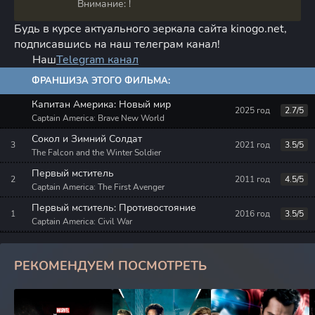
Внимание: !
Будь в курсе актуального зеркала сайта kinogo.net,
подписавшись на наш телеграм канал!
Наш
Telegram канал
ФРАНШИЗА ЭТОГО ФИЛЬМА:
Капитан Америка: Новый мир
2025 год
2.7/5
Captain America: Brave New World
Сокол и Зимний Солдат
2021 год
3.5/5
The Falcon and the Winter Soldier
Первый мститель
2011 год
4.5/5
Captain America: The First Avenger
Первый мститель: Противостояние
2016 год
3.5/5
Captain America: Civil War
РЕКОМЕНДУЕМ ПОСМОТРЕТЬ