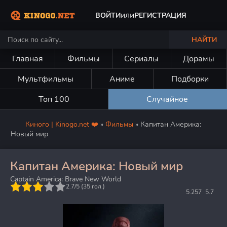
или
ВОЙТИ
РЕГИСТРАЦИЯ
НАЙТИ
Главная
Фильмы
Сериалы
Дорамы
Мультфильмы
Аниме
Подборки
Топ 100
Случайное
Киного | Kinogo.net ❤️
»
Фильмы
» Капитан Америка:
Новый мир
Капитан Америка: Новый мир
Captain America: Brave New World
5
2.7/5 (
35
гол.)
5.257
5.7