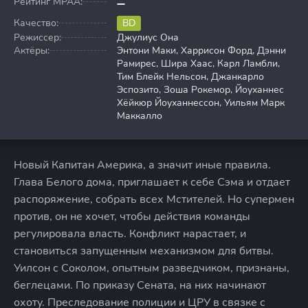
Рейтинг MPAA:
Качество:
BD
Режиссер:
Джулиус Она
Актёры:
Энтони Маки, Харрисон Форд, Дэнни
Рамирес, Шира Хаас, Карл Ламбли,
Тим Блейк Нельсон, Джанкарло
Эспозито, Зоша Рокемор, Йоуханнес
Хёйкюр Йоуханнессон, Уильям Марк
Маккалло
Новый Капитан Америка, а значит иные правила.
Глава Белого дома, приглашает к себе Сэма и отдает
распоряжение, собрать всех Мстителей. Но супермен
против, он не хочет, чтобы действия команды
регулировала власть. Конфликт нарастает, и
становиться запущенным механизмом для битвы.
Уилсон с Соколом, опытным разведчиком, признаны,
беглецами. По приказу Сената, на них начинают
охоту. Преследование полиции и ЦРУ в связке с