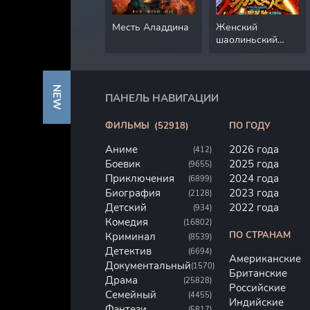
Месть Аладдина
Женский
шаолиньский
футбол
NEW
ПАНЕЛЬ НАВИГАЦИИ
ФИЛЬМЫ
(52918)
ПО ГОДУ
Аниме
2026 года
(412)
Боевик
2025 года
(9655)
Приключения
2024 года
(6899)
Биография
2023 года
(2128)
Детский
2022 года
(934)
Комедия
(16802)
ПО СТРАНАМ
Криминал
(8539)
Детектив
(6694)
Американские
Документальный
(1570)
Британские
Драма
(25828)
Российские
Семейный
(4455)
Индийские
Фэнтези
(5817)