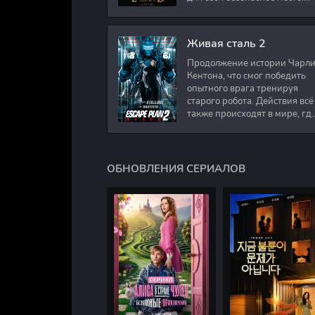
Подполковник Роберт Невил
работал в медицинском
секторе и проживает в
Живая сталь 2
Продолжение истории Чарл
Кентона, что смог победить
опытного врага тренируя
старого робота. Действия всё
также происходят в мире, гд
в будущем появились
развлечения для
человечества. Таким
ОБНОВЛЕНИЯ СЕРИАЛОВ