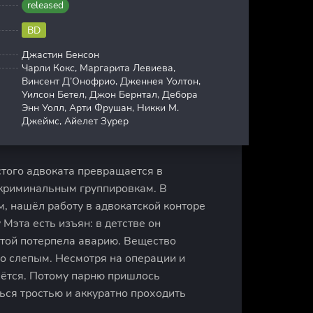
released
BD
Джастин Бенсон
Чарли Кокс, Маргарита Левиева,
Винсент Д’Онофрио, Дженнея Уолтон,
Уилсон Бетел, Джон Бернтал, Дебора
Энн Уолл, Арти Фрушан, Никки М.
Джеймс, Айелет Зурер
стого адвоката превращается в
 криминальным группировкам. В
, нашёл работу в адвокатской конторе
Мэта есть изъян: в детстве он
отой потерпела аварию. Вещество
го слепым. Несмотря на операции и
аётся. Потому парню пришлось
ься тростью и аккуратно проходить