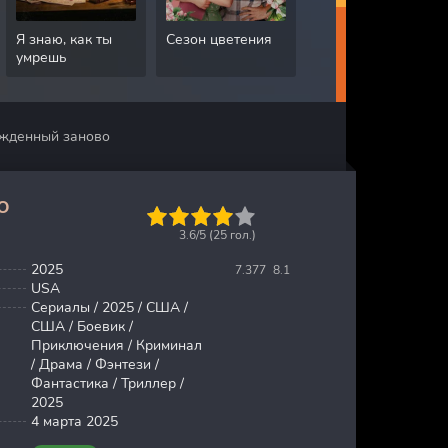
Я знаю, как ты
Сезон цветения
Грязная работа
умрешь
ожденный заново
о
1
2
3
4
5
3.6/5 (
25
гол.)
2025
7.377
8.1
USA
Сериалы / 2025 / США /
США / Боевик /
Приключения / Криминал
/ Драма / Фэнтези /
Фантастика / Триллер /
2025
4 марта 2025