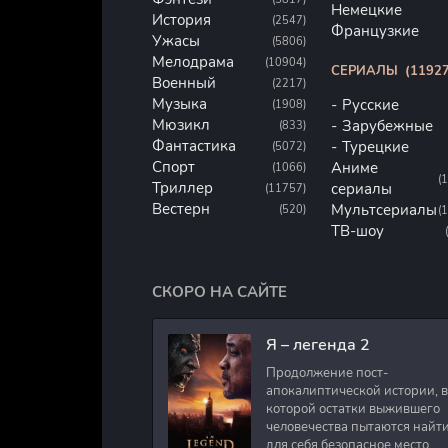
Немецкие
История
(2547)
Французкие
Ужасы
(5806)
Мелодрама
(10904)
СЕРИАЛЫ
(11927
Военный
(2217)
Музыка
Русские
(1908)
Мюзикл
Зарубежные
(833)
Фантастика
Турецкие
(5072)
Спорт
Аниме
(1066)
(
Триллер
сериалы
(11757)
Вестерн
Мультсериалы
(520)
(
ТВ-шоу
СКОРО НА САЙТЕ
Я – легенда 2
Продолжение пост-
апокалиптической истории, в
которой остатки выжившего
человечества пытаются найт
для себя безопасное место.