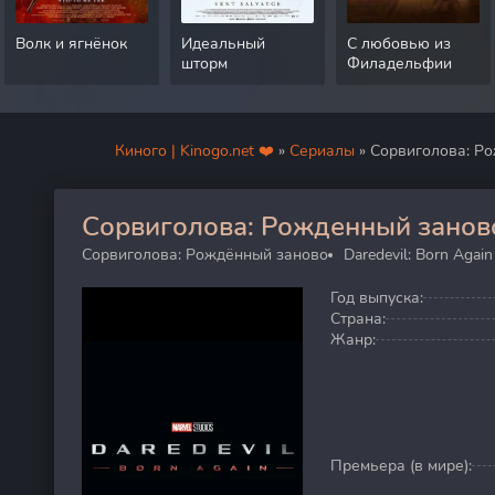
Волк и ягнёнок
Идеальный
С любовью из
шторм
Филадельфии
Киного | Kinogo.net ❤️
»
Сериалы
» Сорвиголова: Р
Сорвиголова: Рожденный занов
80
Сорвиголова: Рождённый заново
Daredevil: Born Again
Год выпуска:
Страна:
Жанр:
Премьера (в мире):