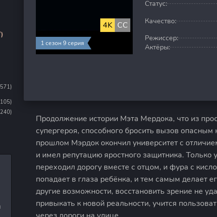
Статус:
Качество:
4K
CC
)
Режиссер:
1 сезон 9 серия
Актёры:
1571)
1105)
(240)
Продолжение истории Мэта Мердока, что из про
супергероя, способного бросить вызов опасным
прошлом Мэрдок окончил университет с отличием
и имел репутацию яростного защитника. Только у 
переходил дорогу вместе с отцом, и фура с кисл
попадает в глаза ребёнка, и тем самым делает е
другие возможности, восстановить зрение не уд
привыкать к новой реальности, учится пользоват
и
через дороги на улице.