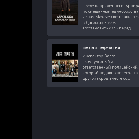
После напряженного турнир
по смешанным единоборства
Ислам Махачев возвращаетс
в Дагестан, чтобы
восстановить силы перед
следующими боями в UFC.
Вместе с ним приезжают
оператор и интервьюер,
Белая перчатка
Инспектор Валле –
скрупулёзный и
ответственный полицейский,
который недавно переехал в
другой город вместе со
своими сыновьями. В первый
же день на новом месте
работы ему поручают
расследовать