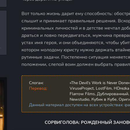
л
Вот только жизнь дарит ему способность: обост
слышит и принимает правильные решения. Вскор
и
криминальных личностей и в детстве мечтал до
драться и ловко передвигаться, мужчина превра
устах имя героя, и они объединяются, чтобы уби
е
котором молодому юристу нужно держать втайне
рутинные задачи. Постепенно ситуация меняется
положении, слепой воин должен выбрать прави
Слоган:
«The Devil's Work is Never Done»
Перевод:
ViruseProject, LostFilm, HDrezk
Flarrow Films, Дублированный, 
Newstudio, Кубик в Кубе, Ориг
Данный материал доступен на всех устройствах: ipad,
СОРВИГОЛОВА: РОЖДЕННЫЙ ЗАНОВО