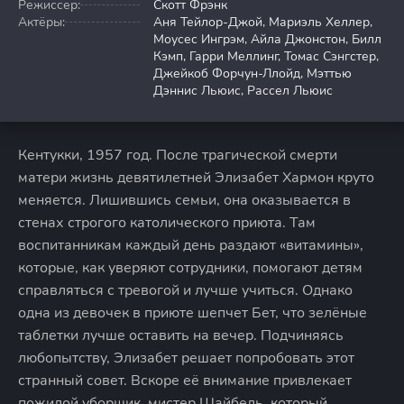
Режиссер:
Скотт Фрэнк
Актёры:
Аня Тейлор-Джой, Мариэль Хеллер,
Моусес Ингрэм, Айла Джонстон, Билл
Кэмп, Гарри Меллинг, Томас Сэнгстер,
Джейкоб Форчун-Ллойд, Мэттью
Дэннис Льюис, Рассел Льюис
Кентукки, 1957 год. После трагической смерти
матери жизнь девятилетней Элизабет Хармон круто
меняется. Лишившись семьи, она оказывается в
стенах строгого католического приюта. Там
воспитанникам каждый день раздают «витамины»,
которые, как уверяют сотрудники, помогают детям
справляться с тревогой и лучше учиться. Однако
одна из девочек в приюте шепчет Бет, что зелёные
таблетки лучше оставить на вечер. Подчиняясь
любопытству, Элизабет решает попробовать этот
странный совет. Вскоре её внимание привлекает
пожилой уборщик, мистер Шайбель, который