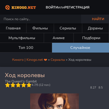
или
ВОЙТИ
РЕГИСТРАЦИЯ
НАЙТИ
Главная
Фильмы
Сериалы
Дорамы
Мультфильмы
Аниме
Подборки
Топ 100
Случайное
Киного | Kinogo.net ❤️
»
Сериалы
» Ход королевы
Ход королевы
The Queen\'s Gambit
5
4.7/5 (
12
гол.)
8.27
8.5