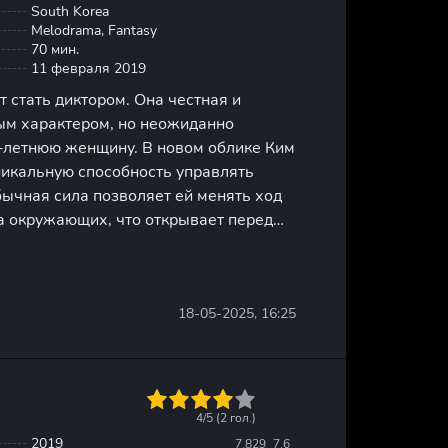
South Korea
Melodrama, Fantasy
70 мин.
11 февраля 2019
 стать диктором. Она честная и
ым характером, но неожиданно
-летнюю женщину. В новом облике Ким
никальную способность управлять
бычная сила позволяет ей менять ход
а окружающих, что открывает перед
ты и возможности. Ли Джун Ха
портером. Он упорно трудился,
18-05-2025, 16:25
1
2
3
4
5
4/5 (
2
гол.)
2019
7.829
7.6