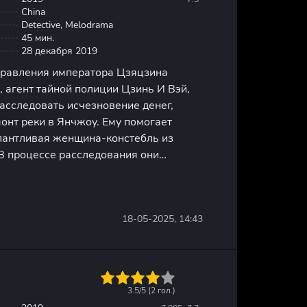
China
Detective, Melodrama
45 мин.
28 декабря 2019
правления императора Цзяцзина
, агент тайной полиции Цзинь И Вэй,
асследовать исчезновение денег,
онт реки в Янчжоу. Ему помогает
лантливая женщина-констебль из
В процессе расследования они
ся на масштабный заговор, который
 последствиями для империи. Юань
18-05-2025, 14:43
1
2
3
4
5
3.5/5 (
2
гол.)