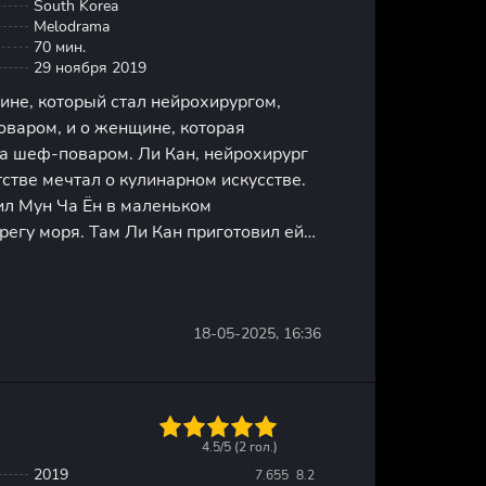
South Korea
Melodrama
70 мин.
29 ноября 2019
ине, который стал нейрохирургом,
оваром, и о женщине, которая
ла шеф-поваром. Ли Кан, нейрохирург
тстве мечтал о кулинарном искусстве.
ил Мун Ча Ён в маленьком
регу моря. Там Ли Кан приготовил ей
ло для нее вдохновением и толчком к
всемирно известным
18-05-2025, 16:36
1
2
3
4
5
4.5/5 (
2
гол.)
2019
7.655
8.2