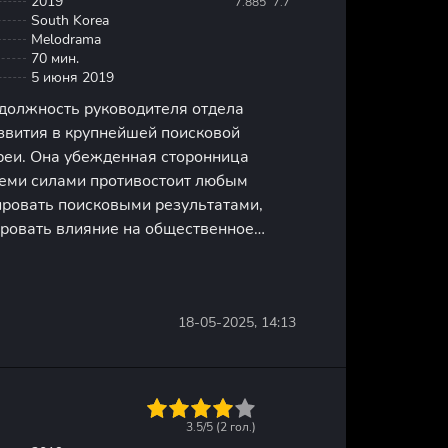
2019
7.885
7.7
South Korea
Melodrama
70 мин.
5 июня 2019
 должность руководителя отдела
звития в крупнейшей поисковой
еи. Она убежденная сторонница
семи силами противостоит любым
ровать поисковыми результатами,
ровать влияние на общественное
 время президентской кампании
л, который приводит к судебному
18-05-2025, 14:13
1
2
3
4
5
3.5/5 (
2
гол.)