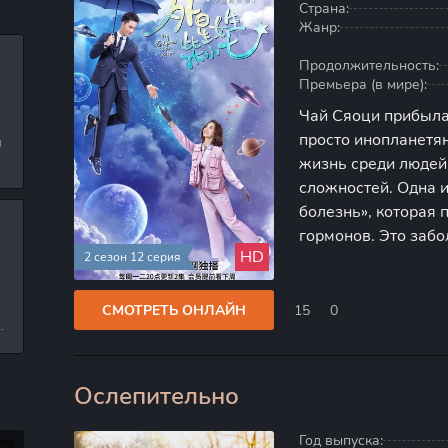
Страна:
Жанр:
Продолжительность:
Премьера (в мире):
Чай Сяоци прибыла 
просто инопланетян
и
жизнь среди людей
л
сложностей. Одна 
болезнь», которая
гормонов. Это заб
и
HD
2 сезон 12 серия
множество неудобст
способы избежать 
СМОТРЕТЬ ОНЛАЙН
15
0
е
Ослепительно
100
Год выпуска: