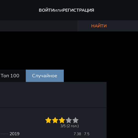
или
ВОЙТИ
РЕГИСТРАЦИЯ
НАЙТИ
Топ 100
Случайное
1
2
3
4
5
3/5 (
2
гол.)
2019
7.38
7.5