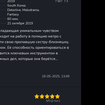
2019
7.667
7.4
South Korea
Detective, Melodrama,
Fantasy
60 мин.
21 октября 2019
бладающая уникальным чувством
ходит на работу в полицию метро с
ти свою пропавшую сестру-близняшку,
ом. Её способность ориентироваться в
овится ключевым инструментом в
жных дел, которые она берётся
не только ищет свою сестру, но и
используя свои необычные
18-05-2025, 13:49
1
2
3
4
5
5/5 (
2
гол.)