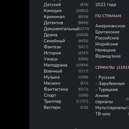
Детский
2022 года
(934)
Комедия
(16802)
ПО СТРАНАМ
Криминал
(8539)
Детектив
(6694)
Американские
Документальный
(1570)
Британские
Драма
(25828)
Российские
Семейный
(4455)
Индийские
Фэнтези
(5817)
Немецкие
История
(2547)
Французкие
Ужасы
(5806)
Мелодрама
(10904)
СЕРИАЛЫ
(11927
Военный
(2217)
Музыка
Русские
(1908)
Мюзикл
Зарубежные
(833)
Фантастика
Турецкие
(5072)
Спорт
Аниме
(1066)
(
Триллер
сериалы
(11757)
Вестерн
Мультсериалы
(520)
(
ТВ-шоу