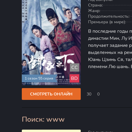
Страна:
Жанр:
Продолжительность:
Премьера (в мире):
В последние годы 
династии Мин, Лу И
получает задание р
выделенных на рем
Юань Цзинь Ся, та
племени Лю шань. 
CC
случайно натыкают
BD
1 сезон 55 серия
грозит серьезными
СМОТРЕТЬ ОНЛАЙН
30
0
Поиск: www
80