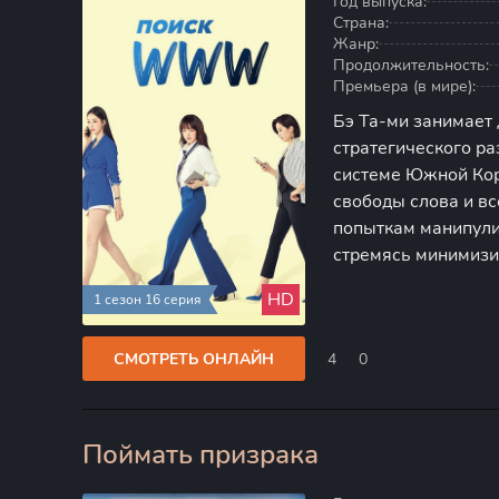
Год выпуска:
Страна:
Жанр:
Продолжительность:
Премьера (в мире):
Бэ Та-ми занимает
стратегического ра
системе Южной Кор
свободы слова и в
попыткам манипули
стремясь минимизи
мнение. Однако во
HD
1 сезон 16 серия
разгорается сканда
СМОТРЕТЬ ОНЛАЙН
4
0
Поймать призрака
80