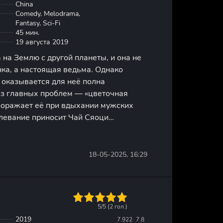
China
Comedy, Melodrama,
Fantasy, Sci-Fi
45 мин.
19 августа 2019
на Землю с другой планеты, и она не
ка, а настоящая ведьма. Однако
 оказывается для неё полна
из главных проблем — «цветочная
 поражает её при вдыхании мужских
олевание приносит Чай Сяоци
в и заставляет её постоянно искать
контактов с мужчинами. Однажды её
18-05-2025, 16:29
1
2
3
4
5
5/5 (
2
гол.)
2019
7.922
7.8