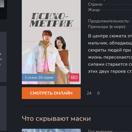
Страна:
Жанр:
Продолжительность:
Премьера (в мире):
В центре сюжета э
мальчик, обладающ
секреты людей при 
а
жизнь пересекаетс
м
силами старается 
я
этих двух героев с
BD
1 сезон 16 серия
к исцелению и сам
наблюдаем, как мал
СМОТРЕТЬ ОНЛАЙН
24
0
Что скрывают маски
80
Год выпуска: