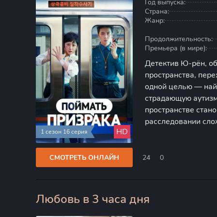
Год выпуска:
Страна:
Жанр:
Продолжительность:
Премьера (в мире):
Детектив Ю-рён, о
пространства, пере
одной целью — най
страдающую аутизм
пространстве стан
расследовании сло
HD
1 сезон 16 серия
раскрывать. Ю-рён 
помогает другим, 
СМОТРЕТЬ ОНЛАЙН
24
0
Любовь в 3 часа дня
100