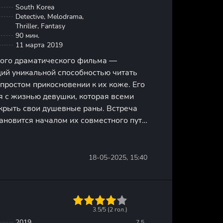
South Korea
Detective, Melodrama,
Thriller, Fantasy
90 мин.
11 марта 2019
того драматического фильма —
ий уникальной способностью читать
простом прикосновении к их коже. Его
я с жизнью девушки, которая всеми
скрыть свои душевные раны. Встреча
тановится началом их совместного пути
опознанию. На протяжении фильма мы
ьчик и девушка,
18-05-2025, 15:40
1
2
3
4
5
3.5/5 (
2
гол.)
2019
7.5