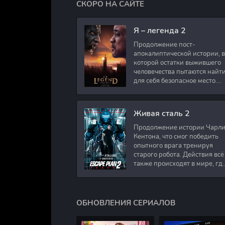
СКОРО НА САЙТЕ
Я – легенда 2
Продолжение пост-
апокалиптической истории, в
которой остатки выжившего
человечества пытаются найт
для себя безопасное место.
Подполковник Роберт Невил
работал в медицинском
секторе и проживает в
Живая сталь 2
Продолжение истории Чарл
Кентона, что смог победить
опытного врага тренируя
старого робота. Действия всё
также происходят в мире, гд
в будущем появились
развлечения для
человечества. Таким
ОБНОВЛЕНИЯ СЕРИАЛОВ