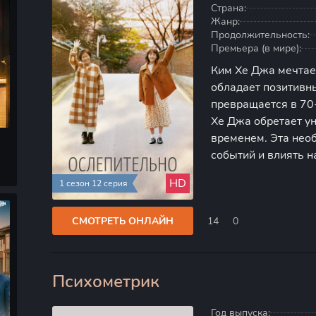
Страна:
Жанр:
Продолжительность:
Премьера (в мире):
Ким Хе Джа мечтает
обладает позитивн
превращается в 70
Хе Джа обретает у
временем. Эта нео
событий и влиять н
ней новые горизон
HD
1 сезон 12 серия
стремится стать ре
СМОТРЕТЬ ОНЛАЙН
14
0
Психометрик
80
Год выпуска: