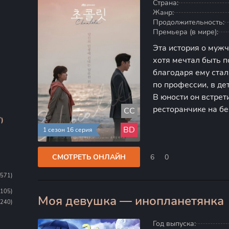
Страна:
Жанр:
Продолжительность:
Премьера (в мире):
Эта история о мужч
хотя мечтал быть п
благодаря ему ста
по профессии, в де
В юности он встрет
ресторанчике на бе
CC
)
блюдо, которое ста
BD
1 сезон 16 серия
тому, чтобы стать 
СМОТРЕТЬ ОНЛАЙН
6
0
1571)
1105)
Моя девушка — инопланетянка
100
(240)
Год выпуска: