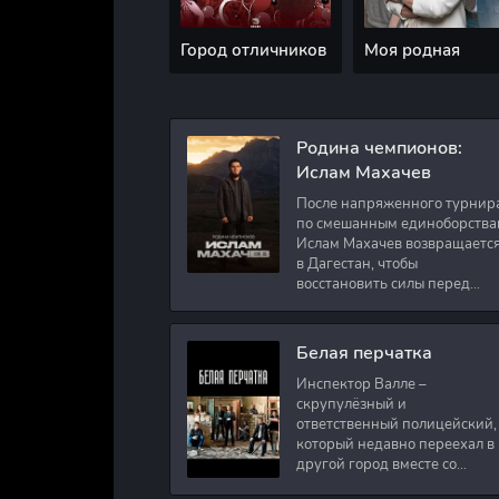
Город отличников
Моя родная
Родина чемпионов:
Ислам Махачев
После напряженного турнир
по смешанным единоборства
Ислам Махачев возвращаетс
в Дагестан, чтобы
восстановить силы перед
следующими боями в UFC.
Вместе с ним приезжают
оператор и интервьюер,
Белая перчатка
Инспектор Валле –
скрупулёзный и
ответственный полицейский,
который недавно переехал в
другой город вместе со
своими сыновьями. В первый